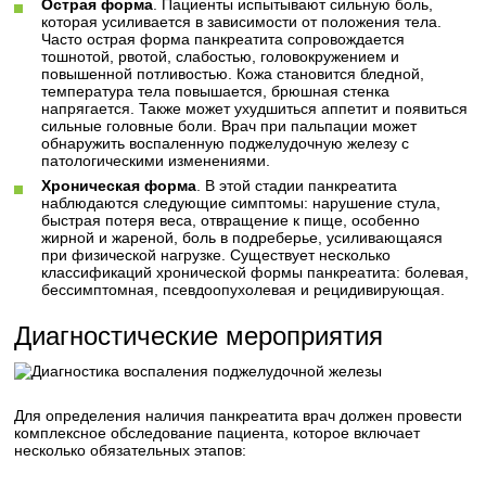
Острая форма
. Пациенты испытывают сильную боль,
которая усиливается в зависимости от положения тела.
Часто острая форма панкреатита сопровождается
тошнотой, рвотой, слабостью, головокружением и
повышенной потливостью. Кожа становится бледной,
температура тела повышается, брюшная стенка
напрягается. Также может ухудшиться аппетит и появиться
сильные головные боли. Врач при пальпации может
обнаружить воспаленную поджелудочную железу с
патологическими изменениями.
Хроническая форма
. В этой стадии панкреатита
наблюдаются следующие симптомы: нарушение стула,
быстрая потеря веса, отвращение к пище, особенно
жирной и жареной, боль в подреберье, усиливающаяся
при физической нагрузке. Существует несколько
классификаций хронической формы панкреатита: болевая,
бессимптомная, псевдоопухолевая и рецидивирующая.
Диагностические мероприятия
Для определения наличия панкреатита врач должен провести
комплексное обследование пациента, которое включает
несколько обязательных этапов: