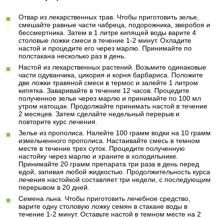
Отвар из лекарственных трав. Чтобы приготовить зелье,
смешайте равные части чабреца, подорожника, зверобоя и
бессмертника. Затем в 1 литре кипящей воды варите 4
столовые ложки смеси в течение 1-2 минут. Охладите
настой и процедите его через марлю. Принимайте по
полстакана несколько раз в день.
Настой из лекарственных растений. Возьмите одинаковые
части одуванчика, цикория и корня барбариса. Положите
две ложки травяной смеси в термос и залейте 1 литром
кипятка. Заваривайте в течение 12 часов. Процедите
полученное зелье через марлю и принимайте по 100 мл
утром натощак. Продолжайте принимать настой в течение
2 месяцев. Затем сделайте недельный перерыв и
повторите курс лечения.
Зелье из прополиса. Налейте 100 грамм водки на 10 грамм
измельченного прополиса. Настаивайте смесь в темном
месте в течение трех суток. Процедите полученную
настойку через марлю и храните в холодильнике.
Принимайте 20 грамм препарата три раза в день перед
едой, запивая любой жидкостью. Продолжительность курса
лечения настойкой составляет три недели, с последующим
перерывом в 20 дней.
Семена льна. Чтобы приготовить лечебное средство,
варите одну столовую ложку семян в стакане воды в
течение 1-2 минут. Оставьте настой в темном месте на 2