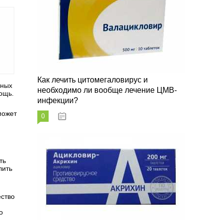
Как лечить цитомегаловирус и
ьных
необходимо ли вообще лечение ЦМВ-
ощь.
инфекции?
может
0
07.03.2023
ть
лить
ество
о