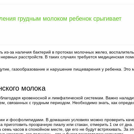
ления грудным молоком ребенок срыгивает
ть из-за наличия бактерий в протоках молочных желез, воспалител
и нервных расстройств. В таких случаях требуется медицинская пом
дутие, газообразование и нарушение пищеварения у ребенка. Это 
нского молока
 благодаря кровеносной и лимфатической системам. Важно налади
ем, связанных с грудным периодом. Необходимо знать, как опреде
ми и фосфолипидами. В домашних условиях можно проверить кач
 приготовить прозрачную пиалу или стакан, отмерить 1 см от дна.
семь часов в спокойном месте, где его не будут встряхивать. За эт