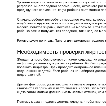
Уровень жирности зависит от различных ситуаций: сост
рефлекса, многоплодной беременности, активного рост
предыдущего кормления, когда ребенок пьет молоко ча
Сначала ребенок потребляет переднее молоко, которое
голубовато-серую окраску и производится между кормл
молоко, богатое жирами, похожее на молозиво. Этот ти
ребенка важно получать как переднее, так и заднее мол
Рекомендуем почитать: Пакеты для заморозки грудного 
Необходимость проверки жирнос
Женщины часто беспокоятся о низком содержании жира в
информации важно для развития ребенка. Чтобы опреде
посещать педиатра. Врач проводит контрольное взвеши
недоношенных детей. Если ребенок не набирает достато
недостаточной.
Другим фактором, указывающим на низкую жирность мол
становится капризным и часто тянется к соске, это мож
сцеживании молоко должно иметь желтый оттенок, чем о
Поэтому мама и педиатр должны следить, чтобы жирнос