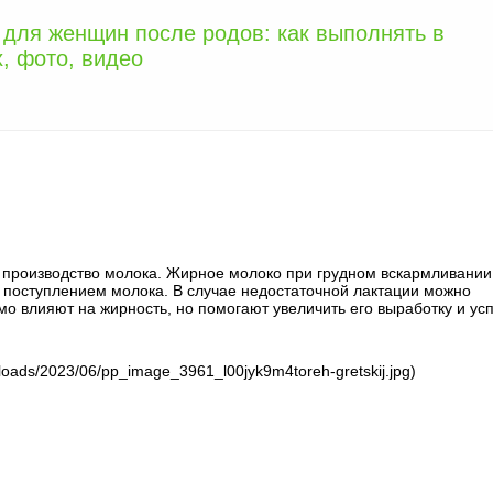
 для женщин после родов: как выполнять в
, фото, видео
 производство молока. Жирное молоко при грудном вскармливании
а поступлением молока. В случае недостаточной лактации можно
о влияют на жирность, но помогают увеличить его выработку и ус
uploads/2023/06/pp_image_3961_l00jyk9m4toreh-gretskij.jpg)