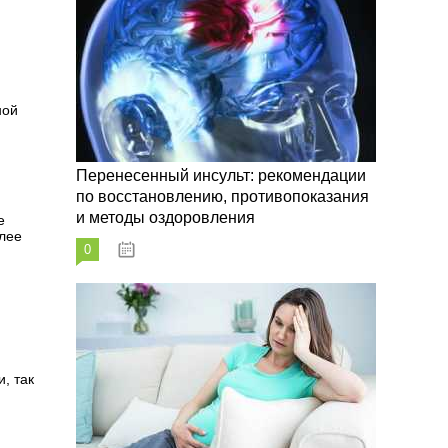
ной
Перенесенный инсульт: рекомендации
по восстановлению, противопоказания
и методы оздоровления
е
олее
0
07.10.2023
, так