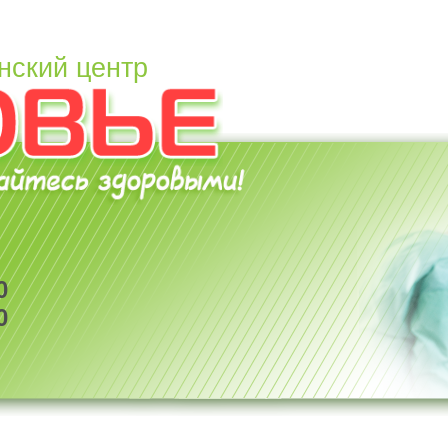
нский центр
0
0