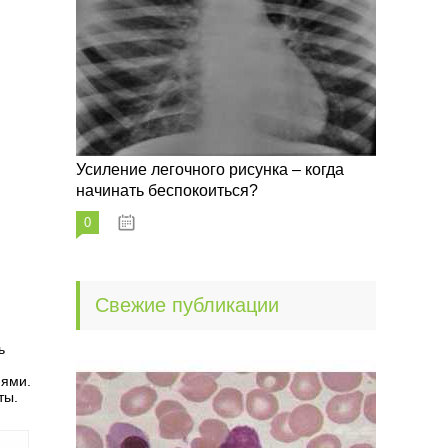
Усиление легочного рисунка – когда
начинать беспокоиться?
0
09.10.2022
Свежие публикации
ь
иями.
ты.