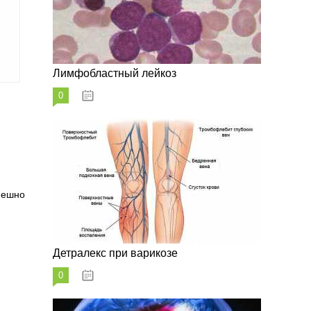
Лимфобластный лейкоз
0
07.10.2023
пешно
Детралекс при варикозе
0
07.10.2023