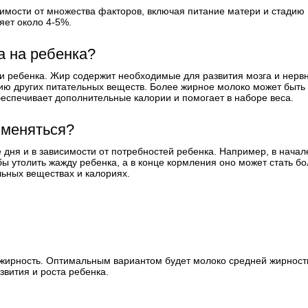
симости от множества факторов, включая питание матери и стадию
яет около 4-5%.
а на ребенка?
ии ребенка. Жир содержит необходимые для развития мозга и нерв
нию других питательных веществ. Более жирное молоко может быть
беспечивает дополнительные калории и помогает в наборе веса.
 меняться?
 дня и в зависимости от потребностей ребенка. Например, в начал
ы утолить жажду ребенка, а в конце кормления оно может стать б
льных веществах и калориях.
 жирность. Оптимальным вариантом будет молоко средней жирности
звития и роста ребенка.