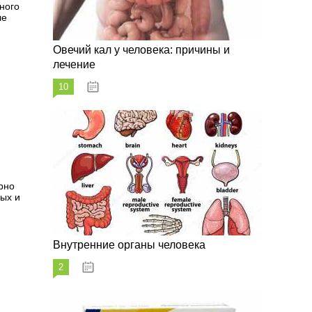
ного
ле
Овечий кал у человека: причины и
лечение
10
20.08.2023
.
рно
ых и
Внутренние органы человека
2
26.08.2023