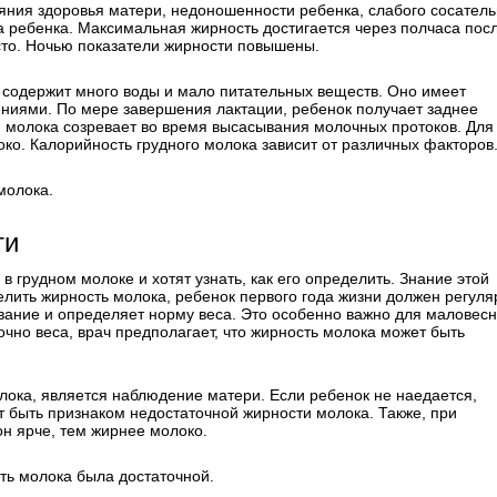
ояния здоровья матери, недоношенности ребенка, слабого сосатель
а ребенка. Максимальная жирность достигается через полчаса пос
сто. Ночью показатели жирности повышены.
 содержит много воды и мало питательных веществ. Оно имеет
ениями. По мере завершения лактации, ребенок получает заднее
п молока созревает во время высасывания молочных протоков. Для
око. Калорийность грудного молока зависит от различных факторов
молока.
ти
 грудном молоке и хотят узнать, как его определить. Знание этой
лить жирность молока, ребенок первого года жизни должен регуля
вание и определяет норму веса. Это особенно важно для маловесн
чно веса, врач предполагает, что жирность молока может быть
ока, является наблюдение матери. Если ребенок не наедается,
ет быть признаком недостаточной жирности молока. Также, при
н ярче, тем жирнее молоко.
ть молока была достаточной.