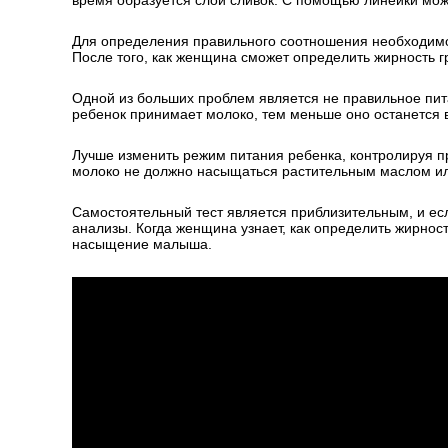
время образуется слой сливок. С помощью линейки можн
Для определения правильного соотношения необходимо 
После того, как женщина сможет определить жирность 
Одной из больших проблем является не правильное пи
ребенок принимает молоко, тем меньше оно останется 
Лучше изменить режим питания ребенка, контролируя п
молоко не должно насыщаться растительным маслом ил
Самостоятельный тест является приблизительным, и ес
анализы. Когда женщина узнает, как определить жирнос
насыщение малыша.