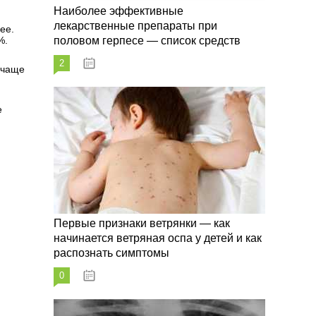
Наиболее эффективные
лекарственные препараты при
ее.
%.
половом герпесе — список средств
2
09.03.2023
 чаще
е
Первые признаки ветрянки — как
начинается ветряная оспа у детей и как
распознать симптомы
0
09.03.2023