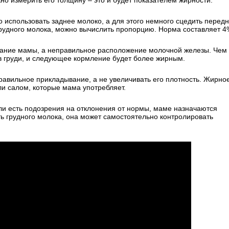
о измерить его толщину – это и будет показателем жирности.
использовать заднее молоко, а для этого немного сцедить передн
грудного молока, можно вычислить пропорцию. Норма составляет 4
тание мамы, а неправильное расположение молочной железы. Чем
в груди, и следующее кормление будет более жирным.
равильное прикладывание, а не увеличивать его плотность. Жирно
и салом, которые мама употребляет.
ли есть подозрения на отклонения от нормы, маме назначаются
ть грудного молока, она может самостоятельно контролировать