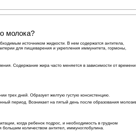
го молока?
обходимым источником жидкости. В нем содержатся антитела,
актерии для пищеварения и укрепления иммунитета, гормоны,
ления. Содержание жира часто меняется в зависимости от времени
ии трех дней. Образует желтую густую консистенцию.
онный период. Возникает на пятый день после образования молози
тации, когда ребенок подрос, и необходимость в грудном
я большим количеством антител, иммуноглобулина.