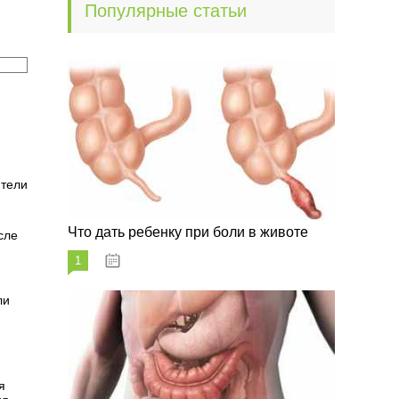
Популярные статьи
ители
Что дать ребенку при боли в животе
сле
1
29.07.2023
ли
я