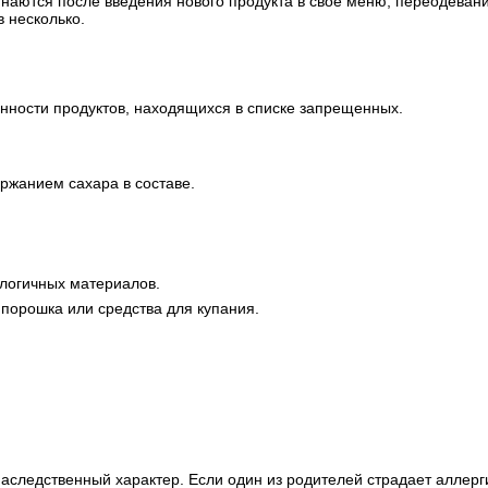
инаются после введения нового продукта в свое меню, переодеван
 несколько.
нности продуктов, находящихся в списке запрещенных.
ржанием сахара в составе.
логичных материалов.
 порошка или средства для купания.
следственный характер. Если один из родителей страдает аллерг