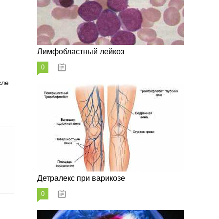
Лимфобластный лейкоз
0
07.10.2023
сле
Детралекс при варикозе
0
07.10.2023