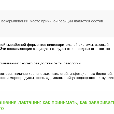
 вскармливании, часто причиной реакции является состав
чной выработкой ферментов пищеварительной системы, высокой
 Эти составляющие защищают желудок от инородных агентов, но
рмливании: сколько раз должен быть, патологии
атери, наличие хронических патологий, инфекционных болезней.
ости морепродукты, шоколад, молоко, яйца подвергают риску алл
ения лактации: как принимать, как завариват
го