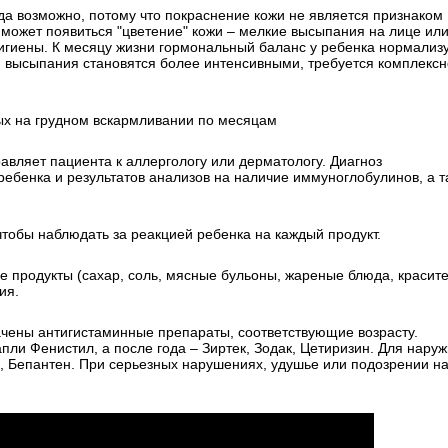
да возможно, потому что покраснение кожи не является признаком
а может появиться "цветение" кожи – мелкие высыпания на лице ил
гигиены. К месяцу жизни гормональный баланс у ребенка нормализу
 и высыпания становятся более интенсивными, требуется комплекс
ых на грудном вскармливании по месяцам
авляет пациента к аллергологу или дерматологу. Диагноз
ребенка и результатов анализов на наличие иммуноглобулинов, а т
тобы наблюдать за реакцией ребенка на каждый продукт.
 продукты (сахар, соль, мясные бульоны, жареные блюда, красите
ия.
ачены антигистаминные препараты, соответствующие возрасту.
пли Фенистил, а после года – Зиртек, Зодак, Цетиризин. Для наруж
 Бепантен. При серьезных нарушениях, удушье или подозрении на