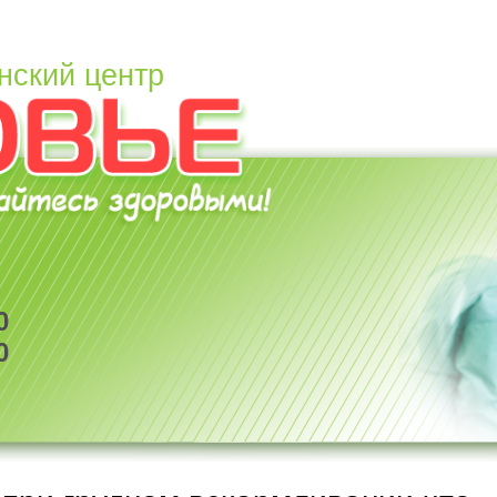
нский центр
0
0