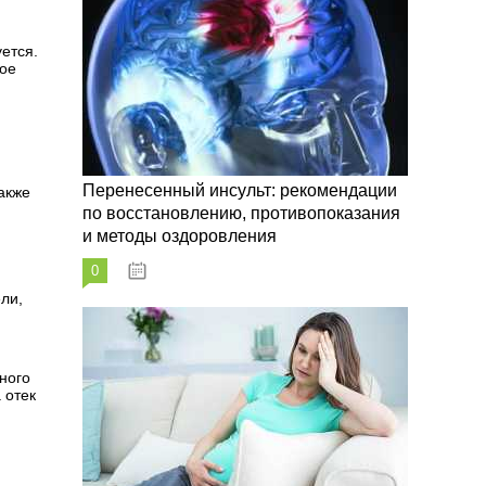
и
ется.
ное
Перенесенный инсульт: рекомендации
акже
по восстановлению, противопоказания
и методы оздоровления
0
07.10.2023
ли,
ного
 отек