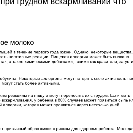
 при грудном вскармливании что
ное молоко
ышей в течение первого года жизни. Однако, некоторые вещества,
ывать негативные реакции. Пищевая аллергия может быть вызвана
ах, а также химическими добавками, такими как красители, загуст
булина. Некоторые аллергены могут потерять свою активность по
, могут стать более активными.
м реакциям на пищу и могут переносить их с трудом. Если мать
 вскармливания, у ребенка в 80% случаев может появиться сыпь и
й аллергии, которая может проявиться через несколько дней.
т привычный образ жизни с риском для здоровья ребенка. Молода