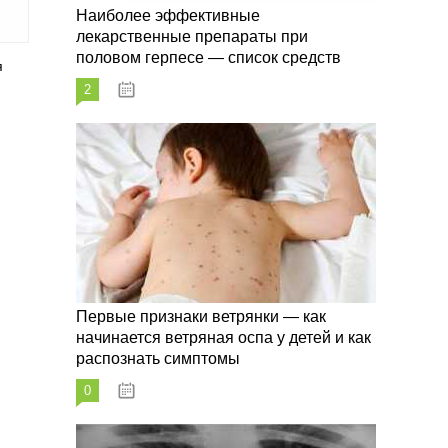
Наиболее эффективные
лекарственные препараты при
половом герпесе — список средств
я
.
2
09.03.2023
Первые признаки ветрянки — как
начинается ветряная оспа у детей и как
распознать симптомы
0
09.03.2023