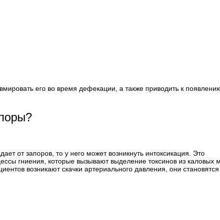
авмировать его во время дефекации, а также приводить к появлени
апоры?
ает от запоров, то у него может возникнуть интоксикация. Это
оцессы гниения, которые вызывают выделение токсинов из каловых м
циентов возникают скачки артериального давления, они становятся