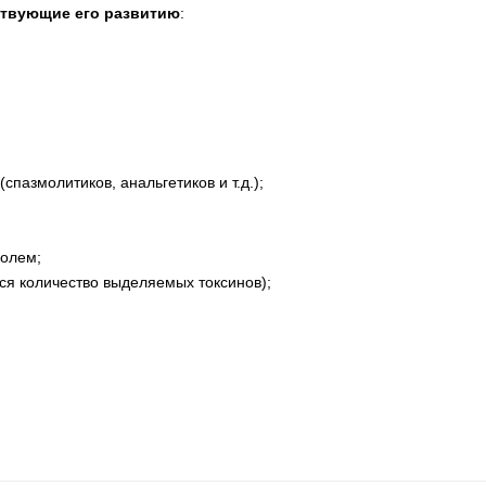
ствующие его развитию
:
пазмолитиков, анальгетиков и т.д.);
голем;
ся количество выделяемых токсинов);