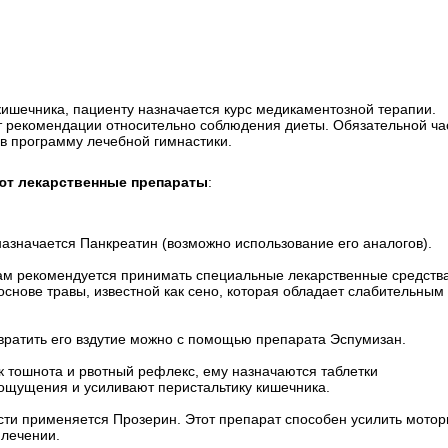
кишечника, пациенту назначается курс медикаментозной терапии.
ет рекомендации относительно соблюдения диеты. Обязательной ча
в программу лечебной гимнастики.
ют лекарственные препараты
:
азначается Панкреатин (возможно использование его аналогов).
ам рекомендуется принимать специальные лекарственные средства
 основе травы, известной как сено, которая обладает слабительным
твратить его вздутие можно с помощью препарата Эспумизан.
к тошнота и рвотный рефлекс, ему назначаются таблетки
ощущения и усиливают перистальтику кишечника.
ти применяется Прозерин. Этот препарат способен усилить мотор
 лечении.