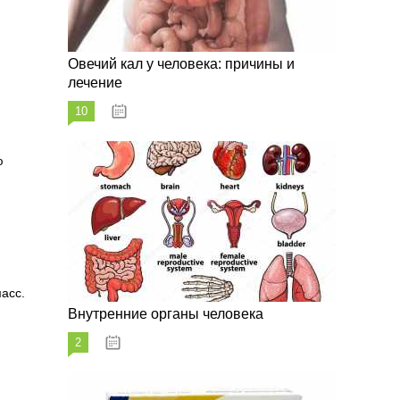
Овечий кал у человека: причины и
лечение
10
20.08.2023
ю
асс.
Внутренние органы человека
2
26.08.2023