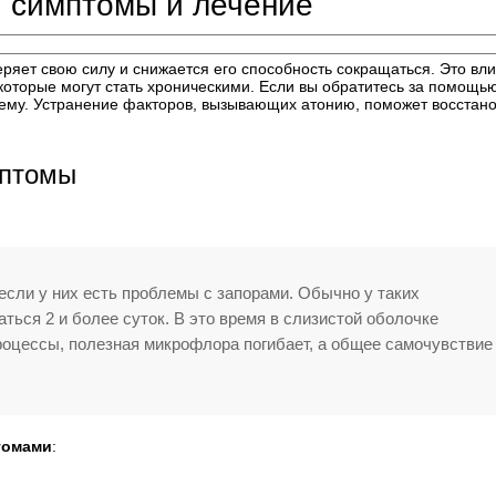
, симптомы и лечение
еряет свою силу и снижается его способность сокращаться. Это вл
оторые могут стать хроническими. Если вы обратитесь за помощью
ему. Устранение факторов, вызывающих атонию, поможет восстано
мптомы
если у них есть проблемы с запорами. Обычно у таких
ться 2 и более суток. В это время в слизистой оболочке
оцессы, полезная микрофлора погибает, а общее самочувствие
томами
: