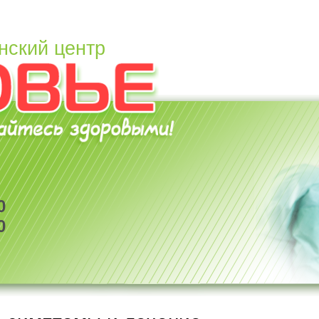
нский центр
0
0