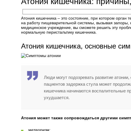
Атония кишечника: причины
Атония кишечника – это состояние, при котором орган т
на работу пищеварительной системы, вызывая запоры, к
медицинское учреждение, вы сможете решить эту пробл
нормальную перистальтику кишечника.
Атония кишечника, основные си
Люди могут подозревать развитие атонии, 
пациентов задержка стула может продолжа
кишечника начинаются воспалительные пр
ухудшается.
Атония может также сопровождаться другими симп
метеоризм;