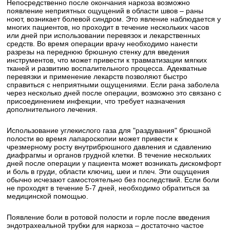
Непосредственно после окончания наркоза возможно
появление неприятных ощущений в области швов – раны
ноют, возникает болевой синдром. Это явление наблюдается у
многих пациентов, но проходит в течение нескольких часов
или дней при использовании перевязок и лекарственных
средств. Во время операции врачу необходимо нанести
разрезы на переднюю брюшную стенку для введения
инструментов, что может привести к травматизации мягких
тканей и развитию воспалительного процесса. Адекватные
перевязки и применение лекарств позволяют быстро
справиться с неприятными ощущениями. Если рана заболела
через несколько дней после операции, возможно это связано с
присоединением инфекции, что требует назначения
дополнительного лечения.
Использование углекислого газа для "раздувания" брюшной
полости во время лапароскопии может привести к
чрезмерному росту внутрибрюшного давления и сдавлению
диафрагмы и органов грудной клетки. В течение нескольких
дней после операции у пациента может возникать дискомфорт
и боль в груди, области ключиц, шеи и плеч. Эти ощущения
обычно исчезают самостоятельно без последствий. Если боли
не проходят в течение 5-7 дней, необходимо обратиться за
медицинской помощью.
Появление боли в ротовой полости и горле после введения
эндотрахеальной трубки для наркоза – достаточно частое