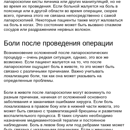
лапароскопии кисты яичника или других манипуляций, но не
во время их проведения. Если больной жалуется на боль в
пояснице или в другой области во время операции, скорее
всего, причина этого не связана непосредственно с самой
лапароскопией. Некоторые пациенты также могут жаловаться
на боль в ногах. Это состояние может быть вызвано спазмом
сосудов или раздражением нервных волокон.
Боли после проведения операции
Возникновение осложнений после лапароскопических
процедур – очень редкая ситуация, однако, это все же
возможно. Если пациент жалуется на то, что после
лапароскопии ощущает боль в животе, то это может быть
связано с различными причинами. Важно учитывать
локализацию боли, так как она может указывать на
определенные проблемы.
Боли в животе после лапароскопии могут возникнуть по
разным причинам, начиная от осложнений основного
заболевания и заканчивая ошибками хирурга. Если боль
локализована в правом боку или в нижней части живота, это
может быть связано с травматизацией брюшины и развитием
воспалительного процесса. В таких случаях необходимо
назначение медикаментозной терапии и постоянное
наблюдение. Боль в левом боку или под ребрами также может
быть связана с указанными причинами. Если у женщины