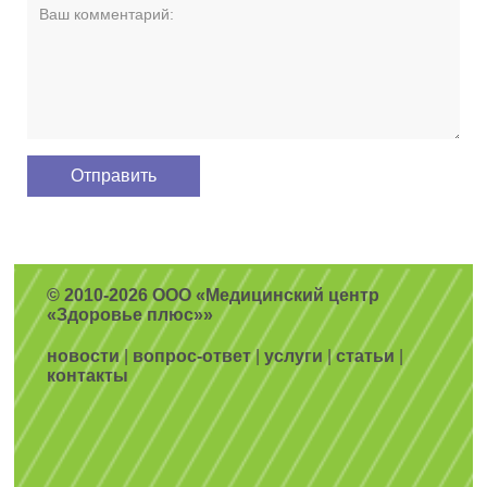
© 2010-2026 ООО «Медицинский центр
«Здоровье плюс»»
новости
|
вопрос-ответ
|
услуги
|
статьи
|
контакты