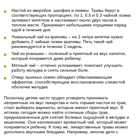
Настой из зверобоя, шалфея и пижмы. Травы берут в
соответствующих пропорциях: по 1, 0,5 и 0,3 чайной ложки,
заливают кипятком и настаивают около двух часов в
теплом месте. Принимают небольшими порциями перед
едой в течение дня.
Уникальный чай из крапивы – на 2 литра кипятка нужно
добавить 2 чайные ложки крапивы. Пить такой чай
рекомендуется в течение 2 недель.
Чай из ромашки – полезный и приятный на вкус напиток,
который понравится даже ребенку.
Мятный чай – отлично успокаивает, помогает улучшить
работу желудка и снять сильные боли.
Отвар льняных семян обладает обволакивающим
эффектом, способствующим восстановлению слизистой
оболочки желудка.
Поскольку детям часто трудно уговорить принимать
неприятные на вкус лекарства и пить горькие настои из трав,
стоит выбирать варианты, которые имеют приятный вкус. В
аптеках сегодня можно найти отличные сборы трав,
предназначенные для снятия болевых ощущений в желудке и
кишечнике. Они напоминают ароматный чай, который может
понравиться ребенку. К тому же, лекарственные травы можно
дополнить вкусными блюдами. Например, многие дети с