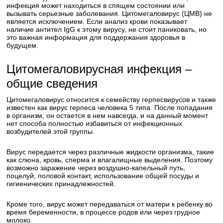
инфекция может находиться в спящем состоянии или
вызывать серьезные заболевания. Цитомегаловирус (ЦМВ) не
является исключением. Если анализ крови показывает
наличие антител IgG к этому вирусу, не стоит паниковать, но
это важная информация для поддержания здоровья в
будущем.
Цитомегаловирусная инфекция –
общие сведения
Цитомегаловирус относится к семейству герпесвирусов и также
известен как вирус герпеса человека 5 типа. После попадания
в организм, он остается в нем навсегда, и на данный момент
нет способа полностью избавиться от инфекционных
возбудителей этой группы.
Вирус передается через различные жидкости организма, такие
как слюна, кровь, сперма и влагалищные выделения. Поэтому
возможно заражение через воздушно-капельный путь,
поцелуй, половой контакт, использование общей посуды и
гигиенических принадлежностей.
Кроме того, вирус может передаваться от матери к ребенку во
время беременности, в процессе родов или через грудное
молоко.