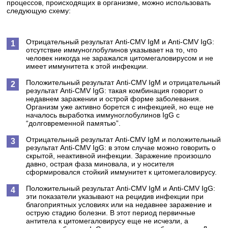
процессов, происходящих в организме, можно использовать
следующую схему:
Отрицательный результат Anti-CMV IgM и Anti-CMV IgG:
отсутствие иммуноглобулинов указывает на то, что
человек никогда не заражался цитомегаловирусом и не
имеет иммунитета к этой инфекции.
Положительный результат Anti-CMV IgM и отрицательный
результат Anti-CMV IgG:
такая комбинация говорит о
недавнем заражении и острой форме заболевания.
Организм уже активно борется с инфекцией, но еще не
началось выработка иммуноглобулинов IgG с
“долговременной памятью”.
Отрицательный результат Anti-CMV IgM и положительный
результат Anti-CMV IgG:
в этом случае можно говорить о
скрытой, неактивной инфекции. Заражение произошло
давно, острая фаза миновала, и у носителя
сформировался стойкий иммунитет к цитомегаловирусу.
Положительный результат Anti-CMV IgM и Anti-CMV IgG:
эти показатели указывают на рецидив инфекции при
благоприятных условиях или на недавнее заражение и
острую стадию болезни. В этот период первичные
антитела к цитомегаловирусу еще не исчезли, а