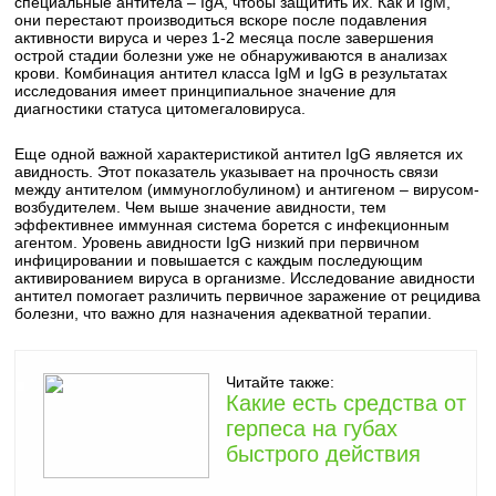
специальные антитела – IgA, чтобы защитить их. Как и IgM,
они перестают производиться вскоре после подавления
активности вируса и через 1-2 месяца после завершения
острой стадии болезни уже не обнаруживаются в анализах
крови. Комбинация антител класса IgM и IgG в результатах
исследования имеет принципиальное значение для
диагностики статуса цитомегаловируса.
Еще одной важной характеристикой антител IgG является их
авидность. Этот показатель указывает на прочность связи
между антителом (иммуноглобулином) и антигеном – вирусом-
возбудителем. Чем выше значение авидности, тем
эффективнее иммунная система борется с инфекционным
агентом. Уровень авидности IgG низкий при первичном
инфицировании и повышается с каждым последующим
активированием вируса в организме. Исследование авидности
антител помогает различить первичное заражение от рецидива
болезни, что важно для назначения адекватной терапии.
Читайте также:
Какие есть средства от
герпеса на губах
быстрого действия