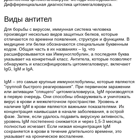
Дифференциальная диагностика цитомегаловируса.
Виды антител
Для борьбы с вирусом, иммунная система человека
производит несколько видов защитных белков, которые
отличаются по времени появления, структуре и функциям. В
медицине эти белки обозначаются специальным буквенным
кодом. Общая часть в их названиях – Ig, что
расшифровывается как Иммуноглобулин, а последняя буква
указывает на конкретный класс. Антитела, которые позволяют
обнаружить и классифицировать цитомегаловирус, включают
IgG, IgM и IgA.
IgM – это самые крупные иммуноглобулины, которые являются
"группой быстрого реагирования". При первичном заражении
или активации "спящего" цитомегаловируса, IgM производятся
в первую очередь. Они способны обнаруживать и уничтожать
вирус в крови и межклеточном пространстве. Уровень и
наличие IgM в крови являются важными показателями. Их
концентрация наивысшая в начале заболевания, в острой
фазе. Затем, если удалось подавить вирусную активность,
уровень IgM постепенно снижается и через 1,5-3 месяца
полностью исчезает. Если низкая концентрация IgM
сохраняется в крови в течение длительного времени, это
указывает на хроническое воспаление.