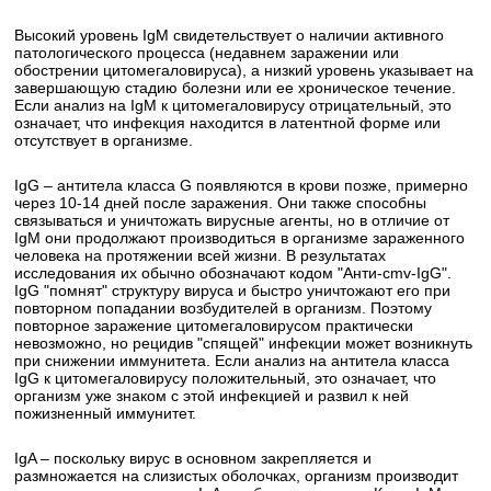
Высокий уровень IgM свидетельствует о наличии активного
патологического процесса (недавнем заражении или
обострении цитомегаловируса), а низкий уровень указывает на
завершающую стадию болезни или ее хроническое течение.
Если анализ на IgM к цитомегаловирусу отрицательный, это
означает, что инфекция находится в латентной форме или
отсутствует в организме.
IgG – антитела класса G появляются в крови позже, примерно
через 10-14 дней после заражения. Они также способны
связываться и уничтожать вирусные агенты, но в отличие от
IgM они продолжают производиться в организме зараженного
человека на протяжении всей жизни. В результатах
исследования их обычно обозначают кодом "Анти-cmv-IgG".
IgG "помнят" структуру вируса и быстро уничтожают его при
повторном попадании возбудителей в организм. Поэтому
повторное заражение цитомегаловирусом практически
невозможно, но рецидив "спящей" инфекции может возникнуть
при снижении иммунитета. Если анализ на антитела класса
IgG к цитомегаловирусу положительный, это означает, что
организм уже знаком с этой инфекцией и развил к ней
пожизненный иммунитет.
IgA – поскольку вирус в основном закрепляется и
размножается на слизистых оболочках, организм производит