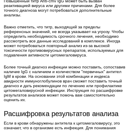
Повышенный титр Anti-cmv IgG может быть вызван
реактивацией вируса или другими причинами. Для более
точного диагноза могут потребоваться дополнительные
анализы.
Важно отметить, что титр, выходящий за пределы
референсных значений, не всегда указывает на угрозу. Чтобы
определить необходимость срочного лечения, необходимо
рассмотреть все данные исследований в комплексе. Иногда
может потребоваться повторный анализ из-за высокой
токсичности противовирусных препаратов, используемых для
подавления активности цитомегаловируса.
Более точный диагноз инфекции можно поставить, сопоставив
наличие IgG с наличием и количеством "первичных" антител
IgM в крови. На основании этой комбинации и индекса
авидности иммуноглобулинов врач сможет поставить точный
диагноз и дать рекомендации по лечению или профилактике
цитомегаловирусной инфекции. Инструкция по расшифровке
результатов анализов может помочь вам самостоятельно
оценить их.
Расшифровка результатов анализа
Если в крови обнаружены антитела к цитомегаловирусу, это
означает, что в организме есть инфекция. Для понимания