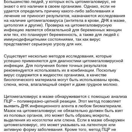
Большинство людей, у которых есть цитомегаловирус, не
знают о его наличии в своем организме. Однако, если не
удается определить причину какого-либо заболевания и
лечение не приносит результатов, назначаются исследования
на наличие цитомегаловируса (антитела в крови, ДНК в мазке,
цитология и другие). Проверка на цитомегаловирусную
инфекцию является обязательной для беременных женщин
или тех, кто планирует беременность, а также для людей с
иммунодефицитными состояниями, так как вирус
представляет серьезную угрозу для них.
Существует несколько методов исследования, которые
успешно применяются для диагностики цитомегаловирусной
инфекции. Для получения более точных результатов
рекомендуется использовать их в комбинации. Поскольку
вирус содержится в жидкостях организма, в качестве
биологического материала могут быть использованы кровь,
слюна, моча, влагалищный секрет и даже грудное молоко.
Цитомегаловирус в мазке обнаруживается с помощью анализа
ПЦР – полимеразно-цепной реакции. Этот метод позволяет
выявить ДНК инфекционного агента в любом биоматериале.
Мазок на цитомегаловирус не обязательно должен быть взят
из половых органов, это может быть образец мокроты,
выделения из носоглотки или слюна. Если в мазке обнаружен
цитомегаловирус, это может указывать на латентную или
активную форму заболевания. Кроме того, метод ПЦР не