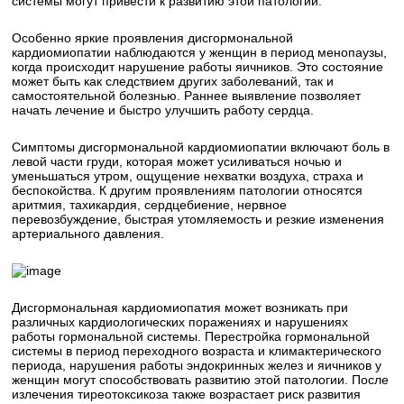
системы могут привести к развитию этой патологии.
Особенно яркие проявления дисгормональной
кардиомиопатии наблюдаются у женщин в период менопаузы,
когда происходит нарушение работы яичников. Это состояние
может быть как следствием других заболеваний, так и
самостоятельной болезнью. Раннее выявление позволяет
начать лечение и быстро улучшить работу сердца.
Симптомы дисгормональной кардиомиопатии включают боль в
левой части груди, которая может усиливаться ночью и
уменьшаться утром, ощущение нехватки воздуха, страха и
беспокойства. К другим проявлениям патологии относятся
аритмия, тахикардия, сердцебиение, нервное
перевозбуждение, быстрая утомляемость и резкие изменения
артериального давления.
Дисгормональная кардиомиопатия может возникать при
различных кардиологических поражениях и нарушениях
работы гормональной системы. Перестройка гормональной
системы в период переходного возраста и климактерического
периода, нарушения работы эндокринных желез и яичников у
женщин могут способствовать развитию этой патологии. После
излечения тиреотоксикоза также возрастает риск развития