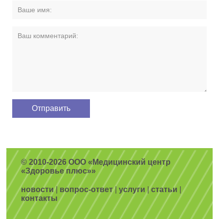
© 2010-2026 ООО «Медицинский центр
«Здоровье плюс»»
новости
|
вопрос-ответ
|
услуги
|
статьи
|
контакты