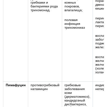
пораж
грибками и
кожных
двенад
бактериями рода
покровов,
кишки 
трихомонад.
влагалища;
перина
половая
лактац
инфекция
период
трихомониаз
воспал
заболе
поджел
железы
воспал
желчно
желчны
(холец
холанги
Пимафуцин
противогрибковый
грибковые
индиви
натамицин
заболевания
непере
кожи
(дерматомикоз),
кандидозный
дисбактериоз,