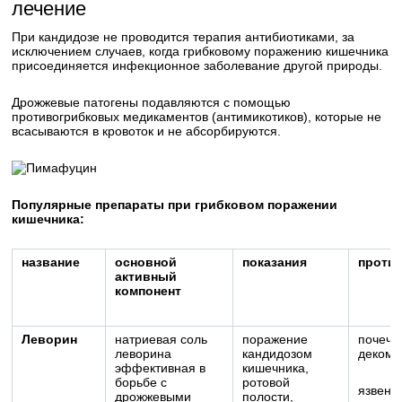
лечение
При кандидозе не проводится терапия антибиотиками, за
исключением случаев, когда грибковому поражению кишечника
присоединяется инфекционное заболевание другой природы.
Дрожжевые патогены подавляются с помощью
противогрибковых медикаментов (антимикотиков), которые не
всасываются в кровоток и не абсорбируются.
Популярные препараты при грибковом поражении
кишечника:
название
основной
показания
проти
активный
компонент
Леворин
натриевая соль
поражение
почечн
леворина
кандидозом
декомп
эффективная в
кишечника,
борьбе с
ротовой
язвенн
дрожжевыми
полости,