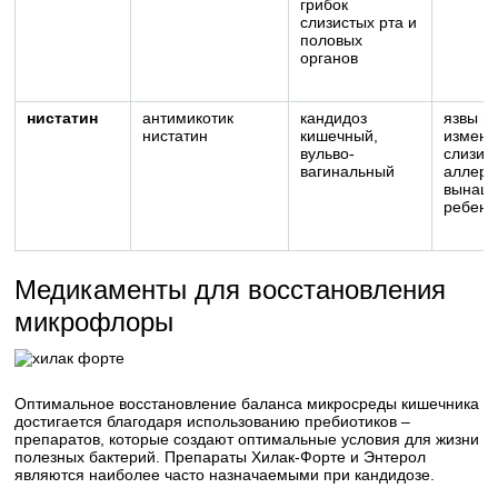
грибок
слизистых рта и
половых
органов
нистатин
антимикотик
кандидоз
язвы и
нистатин
кишечный,
измене
вульво-
слизис
вагинальный
аллерг
вынаш
ребенк
Медикаменты для восстановления
микрофлоры
Оптимальное восстановление баланса микросреды кишечника
достигается благодаря использованию пребиотиков –
препаратов, которые создают оптимальные условия для жизни
полезных бактерий. Препараты Хилак-Форте и Энтерол
являются наиболее часто назначаемыми при кандидозе.