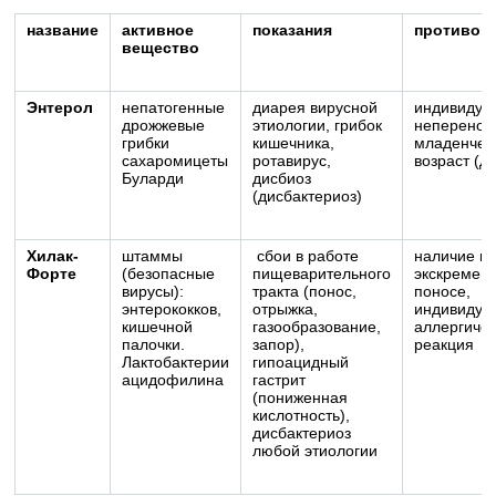
название
активное
показания
противоп
вещество
Энтерол
непатогенные
диарея вирусной
индивидуа
дрожжевые
этиологии, грибок
неперенос
грибки
кишечника,
младенчес
сахаромицеты
ротавирус,
возраст (до
Буларди
дисбиоз
(дисбактериоз)
Хилак-
штаммы
сбои в работе
наличие кр
Форте
(безопасные
пищеварительного
экскремент
вирусы):
тракта (понос,
поносе,
энтерококков,
отрыжка,
индивидуа
кишечной
газообразование,
аллергиче
палочки.
запор),
реакция
Лактобактерии
гипоацидный
ацидофилина
гастрит
(пониженная
кислотность),
дисбактериоз
любой этиологии