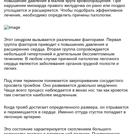
повышение давления в малом круге кровообращения. При
нарушении миокарда правого желудочка он рано или поздно
утолщается и расширяется. Чтобы подобрать эффективное
лечение, необходимо определить причины патологии.
Этот синдром вызывается различными факторами. Первая
группа факторов приводит к повышению давления и
расширению сердца. Вторая группа сопровождается
небольшой гипертонией и длительным бессимптомным
течением. В любом случае причиной патологии легочного
сердца являются заболевания органов грудной полости и
легких.
Под этим термином понимается закупоривание сосудистого
просвета тромбом. Оно развивается довольно медленно.
Чаще всего процесс наблюдается в венах ног, так как кровоток
там считается наиболее медленным.
Когда тромб достигает определенного размера, он отрывается
и перемещается в сердце. Именно оттуда сгусток попадает в
легочную артерию.
Это состояние характеризуется скоплением большого
количества воздуха в плевральной полости. Пневмоторакс