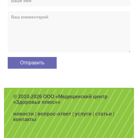
© 2010-2026 ООО «Медицинский центр
«Здоровье плюс»»
новости
|
вопрос-ответ
|
услуги
|
статьи
|
контакты