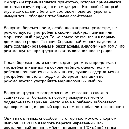
Имбирный корень является пряностью, которая применяется
не только в кулинарии, но и в медицине. Его особый острый
вкус в сочетании с богатым составом помогает укрепить
иммунитет и обладает лечебными свойствами.
Во время беременности, особенно в первом триместре, не
рекомендуется употреблять свежий имбирь, напитки или
маринованный продукт. То же самое относится и к первым
дням после родов. Питание беременной женщины должно
быть сбалансированным и безопасным, аналогичным тому, что
рекомендуется при грудном вскармливании после родов.
После беременности многие кормящие мамы продолжают
употреблять напитки на основе имбиря, однако, если у
ребенка появляется сыпь или понос, лучше воздержаться от
употребления этого продукта. Во время лактации не
рекомендуется употреблять маринованный имбирь.
Во время грудного вскармливания не всегда возможно
защититься от болезней, поэтому иммунитет можно
поддерживать заранее. Часто мама и ребенок заболевают
одновременно, и пряный корень поможет облегчить состояние.
Один из отличных способов – это горячее молоко с корнем
имбиря. На 200 мл молока берется нарезанный или
измельченный корень имбиря, примерно 1/3 чайной ложки.