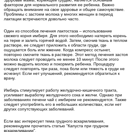
Здоровье мамы, кормящей грудью, является основным
фактором для нормального развития ее ребенка. Важно
обращать внимание на свое здоровье и общее самочувствие.
Проблемы с застоем молока у многих женщин в период
лактации встречаются довольно часто.
Один из способов лечения лактостаза – использование
свежего корня имбиря. Для этого необходимо натереть корень
на терке и залить горячей водой. Затем, смочив ткань в теплом
растворе, ее следует приложить к области груди, где
ощущается боль или жжение. Когда компресс остынет,
повторно смочите ткань в растворе. Этот метод лечения застоя
молока следует проводить не менее 10 минут. После этого
можно выдоить молоко и покормить ребенка. Процедуру
следует повторять три раза, пока боли или тяжесть в груди не
исчезнут. Если нет улучшений, рекомендуется обратиться к
врачу.
Имбирь стимулирует работу желудочно-кишечного тракта,
усиливает выработку желудочного сока и желчи. Однако при
заболеваниях печени чай с имбирем не рекомендуется. Также
следует употреблять его в небольших количествах, если нет
других сопутствующих заболеваний.
Если вас интересует тема грудного вскармливания,
рекомендуем прочитать статью "Капуста при грудном
вскармливании".