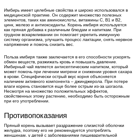
Имбирь имеет целебные свойства и широко использовался в
медицинской практике. Он содержит множество полезных
элементов, таких как аминокислоты, витамины С, B1 и B2,
цинк, железо и антиоксиданты. Корень имбиря используется
как пряная добавка к различным блюдам и напиткам. При
грудном вскармливании он помогает укрепить иммунную
систему организма, улучшить процесс лактации, снять нервное
напряжение и помочь снизить вес.
Польза имбиря также заключается в его способности ускорять
обмен веществ, разжижать кровь и повышать давление.
Имбирный чай является антисептическим напитком, который
может помочь при лечении мигрени и снижении уровня сахара
в крови. Специфически острый вкус корня объясняется
наличием активного компонента – джинджерола. При потере
влаги корень становится еще более острым из-за шогаола.
Несмотря на множество положительных эффектов,
свойственных этому растению, необходимо быть осторожным
при его употреблении.
Противопоказания
Пряный корень вызывает раздражение слизистой оболочки
желудка, поэтому его не рекомендуется употреблять
женщинам, у детей с заболеваниями пищеварительной