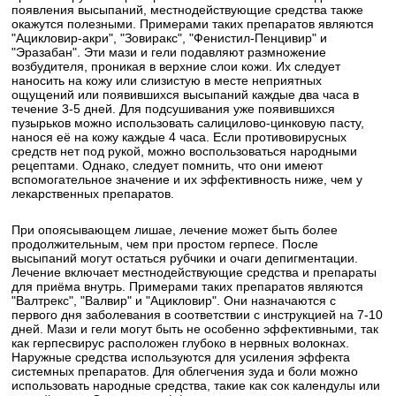
появления высыпаний, местнодействующие средства также
окажутся полезными. Примерами таких препаратов являются
"Ацикловир-акри", "Зовиракс", "Фенистил-Пенцивир" и
"Эразабан". Эти мази и гели подавляют размножение
возбудителя, проникая в верхние слои кожи. Их следует
наносить на кожу или слизистую в месте неприятных
ощущений или появившихся высыпаний каждые два часа в
течение 3-5 дней. Для подсушивания уже появившихся
пузырьков можно использовать салицилово-цинковую пасту,
нанося её на кожу каждые 4 часа. Если противовирусных
средств нет под рукой, можно воспользоваться народными
рецептами. Однако, следует помнить, что они имеют
вспомогательное значение и их эффективность ниже, чем у
лекарственных препаратов.
При опоясывающем лишае, лечение может быть более
продолжительным, чем при простом герпесе. После
высыпаний могут остаться рубчики и очаги депигментации.
Лечение включает местнодействующие средства и препараты
для приёма внутрь. Примерами таких препаратов являются
"Валтрекс", "Валвир" и "Ацикловир". Они назначаются с
первого дня заболевания в соответствии с инструкцией на 7-10
дней. Мази и гели могут быть не особенно эффективными, так
как герпесвирус расположен глубоко в нервных волокнах.
Наружные средства используются для усиления эффекта
системных препаратов. Для облегчения зуда и боли можно
использовать народные средства, такие как сок календулы или