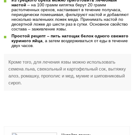
Из грецкого ореха можно приготовить лечебный
настой
– на 100 грамм кипятка берут 20 грамм
растолченных орехов, настаивают в течение получаса,
периодически помешивая, фильтруют настой и добавляют
несколько маленьких ложек меда. Принимать настой по
десертной ложке до шести раз в сутки. Основное свойство
состава – заживление язвы.
Простой рецепт – пить натощак белок одного свежего
куриного яйца
, а затем воздерживаться от еды в течение
двух часов.
Кроме того, для лечения язвы можно использовать
семена льна, свекольный и картофельный сок, вытяжку
алоэ, ромашку, прополис и мед, мумие и шиповниковый
сироп.