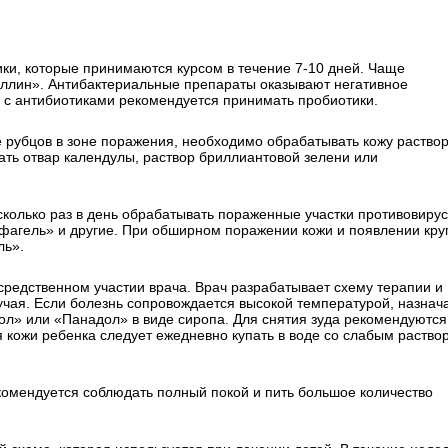
ики, которые принимаются курсом в течение 7-10 дней. Чаще
ллин». Антибактериальные препараты оказывают негативное
 с антибиотиками рекомендуется принимать пробиотики.
ие рубцов в зоне поражения, необходимо обрабатывать кожу раство
ать отвар календулы, раствор бриллиантовой зелени или
сколько раз в день обрабатывать пораженные участки противовиру
нфагель» и другие. При обширном поражении кожи и появлении кр
ль».
средственном участии врача. Врач разрабатывает схему терапии и
учая. Если болезнь сопровождается высокой температурой, назнач
л» или «Панадол» в виде сиропа. Для снятия зуда рекомендуются
 кожи ребенка следует ежедневно купать в воде со слабым раство
омендуется соблюдать полный покой и пить большое количество