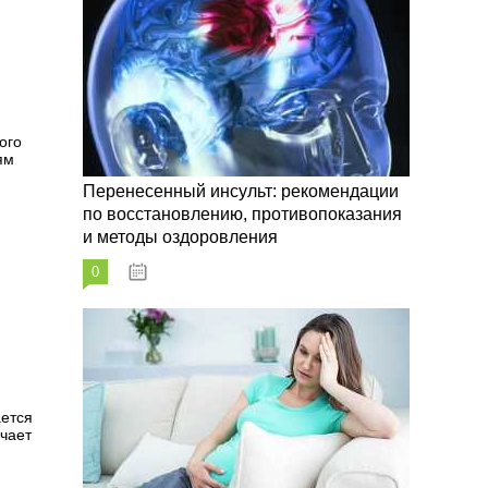
ого
ям
Перенесенный инсульт: рекомендации
по восстановлению, противопоказания
и методы оздоровления
0
07.10.2023
ается
чает