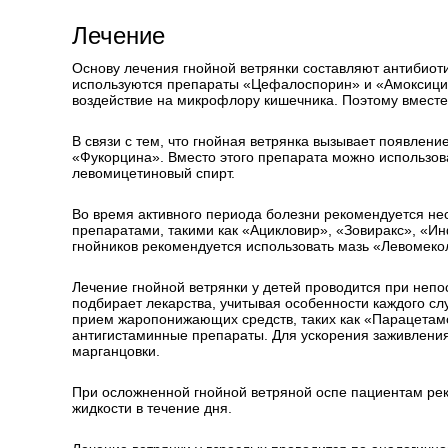
Лечение
Основу лечения гнойной ветрянки составляют антибиот
используются препараты «Цефалоспорин» и «Амоксици
воздействие на микрофлору кишечника. Поэтому вместе
В связи с тем, что гнойная ветрянка вызывает появлен
«Фукорцина». Вместо этого препарата можно использов
левомицетиновый спирт.
Во время активного периода болезни рекомендуется не
препаратами, такими как «Ацикловир», «Зовиракс», «И
гнойников рекомендуется использовать мазь «Левомеко
Лечение гнойной ветрянки у детей проводится при непо
подбирает лекарства, учитывая особенности каждого сл
прием жаропонижающих средств, таких как «Парацетамо
антигистаминные препараты. Для ускорения заживления
марганцовки.
При осложненной гнойной ветряной оспе пациентам рек
жидкости в течение дня.