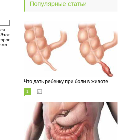
т
Популярные статьи
тся
 Этот
торов
орма
Что дать ребенку при боли в животе
1
29.07.2023