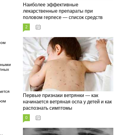
Наиболее эффективные
лекарственные препараты при
половом герпесе — список средств
2
09.03.2023
ром
сными
упных
ается
Первые признаки ветрянки — как
ром
начинается ветряная оспа у детей и как
распознать симптомы
0
09.03.2023