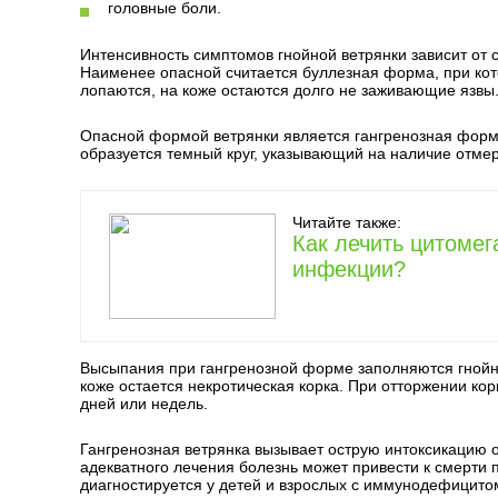
головные боли.
Интенсивность симптомов гнойной ветрянки зависит от
Наименее опасной считается буллезная форма, при кот
лопаются, на коже остаются долго не заживающие язвы
Опасной формой ветрянки является гангренозная форма
образуется темный круг, указывающий на наличие отмер
Читайте также:
Как лечить цитоме
инфекции?
Высыпания при гангренозной форме заполняются гнойн
коже остается некротическая корка. При отторжении кор
дней или недель.
Гангренозная ветрянка вызывает острую интоксикацию о
адекватного лечения болезнь может привести к смерти 
диагностируется у детей и взрослых с иммунодефицито