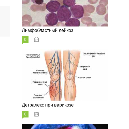
Лимфобластный лейкоз
0
07.10.2023
Детралекс при варикозе
0
07.10.2023