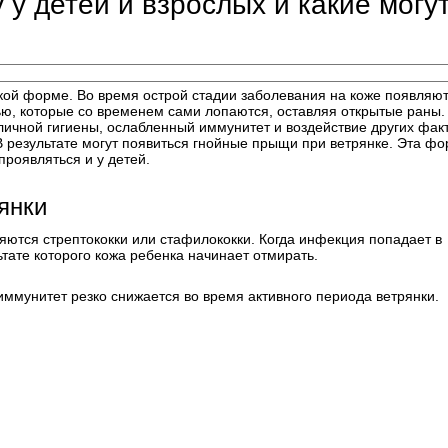
 у детей и взрослых и какие могу
гкой форме. Во время острой стадии заболевания на коже появляю
ю, которые со временем сами лопаются, оставляя открытые раны.
ичной гигиены, ослабленный иммунитет и воздействие других фак
В результате могут появиться гнойные прыщи при ветрянке. Эта ф
проявляться и у детей.
янки
няются стрептококки или стафилококки. Когда инфекция попадает в
ьтате которого кожа ребенка начинает отмирать.
ммунитет резко снижается во время активного периода ветрянки.