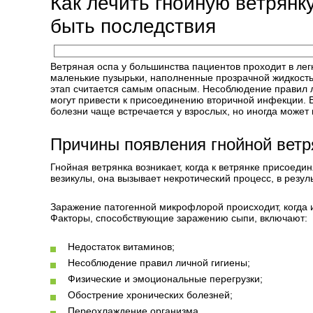
Как лечить гнойную ветрянку
быть последствия
Ветряная оспа у большинства пациентов проходит в ле
маленькие пузырьки, наполненные прозрачной жидкость
этап считается самым опасным. Несоблюдение правил л
могут привести к присоединению вторичной инфекции. 
болезни чаще встречается у взрослых, но иногда может 
Причины появления гнойной ветр
Гнойная ветрянка возникает, когда к ветрянке присоеди
везикулы, она вызывает некротический процесс, в резул
Заражение патогенной микрофлорой происходит, когда и
Факторы, способствующие заражению сыпи, включают:
Недостаток витаминов;
Несоблюдение правил личной гигиены;
Физические и эмоциональные перегрузки;
Обострение хронических болезней;
Переохлаждение организма.