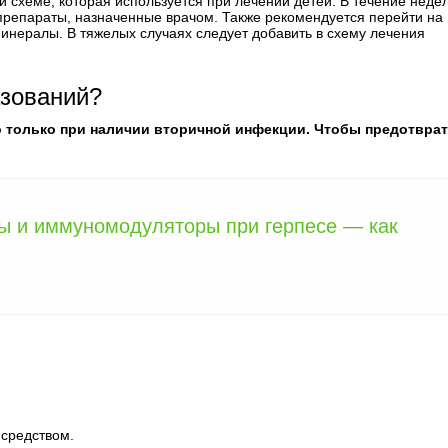
й схеме, которая используется при лечении детей. В течение неде
репараты, назначенные врачом. Также рекомендуется перейти на
инералы. В тяжелых случаях следует добавить в схему лечения
азований?
о только при наличии вторичной инфекции. Чтобы предотвра
 и иммуномодуляторы при герпесе — как
средством.