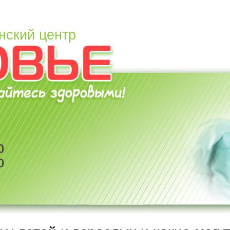
нский центр
0
0