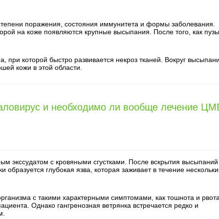
 степени поражения, состояния иммунитета и формы заболевания.
орой на коже появляются крупные высыпания. После того, как пуз
.
, при которой быстро развивается некроз тканей. Вокруг высыпан
шей кожи в этой области.
галовирус и необходимо ли вообще лечение ЦМ
ым экссудатом с кровяными сгустками. После вскрытия высыпаний
ки образуется глубокая язва, которая заживает в течение нескольки
рганизма с такими характерными симптомами, как тошнота и рвота
пациента. Однако гангренозная ветрянка встречается редко и
м.