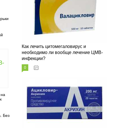
ырьки
ий
Как лечить цитомегаловирус и
необходимо ли вообще лечение ЦМВ-
инфекции?
В-
0
07.03.2023
 на
х
. Без