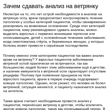
Зачем сдавать анализ на ветрянку
Несмотря на то, что нет острой необходимости в анализе на
ветряную оспу, врачи предпочитают контролировать течение
патологии у особых категорий пациентов, чтобы своевременно
реагировать на возможные осложнения. Среди этих категорий
пациентов, кому рекомендовано сдавать анализы, можно
выделить взрослых с первично возникшим герпесом или
опоясывающим, детей с осложнённым течением заболевания,
когда симптоматика стёрта, и беременных женщин, у которых
болезнь может привести к серьёзным последствиям.
Почему именно этим категориям пациентов так важен анализ
крови на ветрянку? У взрослых пациентов заболевание
ветряной оспой практически не встречается, так как
большинство людей болеет этим заболеванием ещё в детстве,
и наличие иммунитета к ветряной оспе гарантирует отсутствие
рецидива. Поэтому при появлении прыщиков на теле
взрослого пациента, врачи в первую очередь подозревают
кожную патологию. Однако, если узнают, что человек не болел
ветрянкой, ситуация меняется, и пациенту назначается анализ
на антитела.
Также врачи считают необходимым провести анализ у
пациентов, перенёсших ветрянку в детстве, чтобы исключить
другую кожную патологию, такую как опоясывающий герпес. В