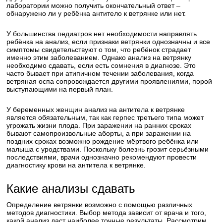
лаборатории можно получить окончательный ответ –
обнаружено ли у ребёнка антитело к ветрянке или нет.
У большинства педиатров нет необходимости направлять
ребёнка на анализ, если признаки ветрянки однозначны и все
симптомы свидетельствуют о том, что ребёнок страдает
именно этим заболеванием. Однако анализ на ветрянку
необходимо сдавать, если есть сомнения в диагнозе. Это
часто бывает при атипичном течении заболевания, когда
ветряная оспа сопровождается другими проявлениями, порой
выступающими на первый план.
У беременных женщин анализ на антитела к ветрянке
является обязательным, так как герпес третьего типа может
угрожать жизни плода. При заражении на ранних сроках
бывают самопроизвольные аборты, а при заражении на
поздних сроках возможно рождение мёртвого ребёнка или
малыша с уродствами. Поскольку болезнь грозит серьёзными
последствиями, врачи однозначно рекомендуют провести
диагностику крови на антитела к ветрянке.
Какие анализы сдавать
Определение ветрянки возможно с помощью различных
методов диагностики. Выбор метода зависит от врача и того,
какой анализ даст наиболее точные результаты. Рассмотрим