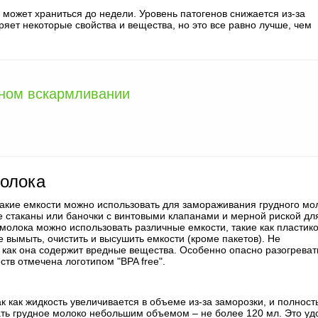
может храниться до недели. Уровень патогенов снижается из-за
ет некоторые свойства и вещества, но это все равно лучше, чем
ном вскармливании
молока
кие емкости можно использовать для замораживания грудного мо
ые стаканы или баночки с винтовыми клапанами и мерной риской дл
молока можно использовать различные емкости, такие как пластик
 вымыть, очистить и высушить емкости (кроме пакетов). Не
к как она содержит вредные вещества. Особенно опасно разогреват
тв отмечена логотипом "BPA free".
так как жидкость увеличивается в объеме из-за заморозки, и полнос
ть грудное молоко небольшим объемом – не более 120 мл. Это уд