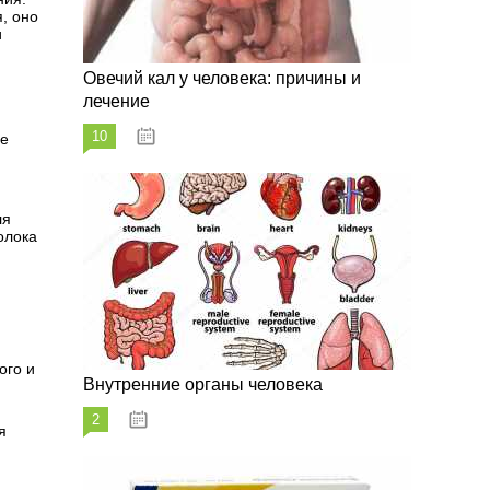
, оно
и
Овечий кал у человека: причины и
лечение
10
20.08.2023
ое
ля
олока
ого и
Внутренние органы человека
2
26.08.2023
я