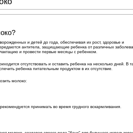
око
локо?
орожденных и детей до года, обеспечивая их рост, здоровье и
 передаются антитела, защищающие ребенка от различных заболева
 лактацию и провести первые месяцы с ребенком.
иходится отсутствовать и оставить ребенка на несколько дней. В т
спечить ребенка питательным продуктом в их отсутствие.
озить молоко:
рекомендуется принимать во время грудного вскармливания.
ют молоко, создавая своего рода "банк" для будущего использова