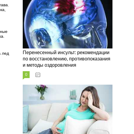
тава.
ка,
зные
ка.
Перенесенный инсульт: рекомендации
а лед
по восстановлению, противопоказания
и методы оздоровления
0
07.10.2023