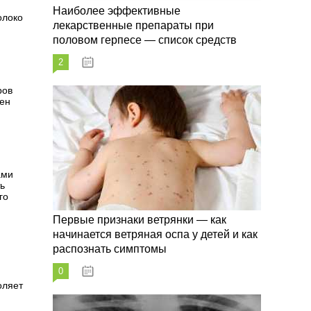
Наиболее эффективные
олоко
лекарственные препараты при
половом герпесе — список средств
2
09.03.2023
ров
лен
ами
ь
го
Первые признаки ветрянки — как
начинается ветряная оспа у детей и как
распознать симптомы
0
09.03.2023
оляет