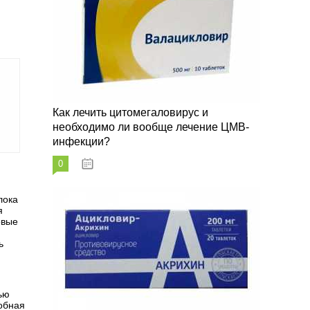
Как лечить цитомегаловирус и
необходимо ли вообще лечение ЦМВ-
инфекции?
0
07.03.2023
лока
я
овые
ь
тью
обная