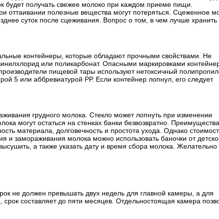
ок будет получать свежее молоко при каждом приеме пищи.
при оттаивании полезные вещества могут потеряться. Сцеженное м
зднее суток после сцеживания. Вопрос о том, в чем лучше хранить
альные контейнеры, которые обладают прочными свойствами. Не
ливинилхлорид или поликарбонат. Опасными маркировками контейне
 производители пищевой тары используют нетоксичный полипропи
рой 5 или аббревиатурой РР. Если контейнер лопнул, его следует
раживания грудного молока. Стекло может лопнуть при изменении
лока могут остаться на стенках банки безвозвратно. Преимуществ
ость материала, долговечность и простота ухода. Однако стоимост
ния и замораживания молока можно использовать баночки от детско
ысушить, а также указать дату и время сбора молока. Желательно
рок не должен превышать двух недель для главной камеры, а для
, срок составляет до пяти месяцев. Отдельностоящая камера позв