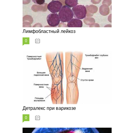
Лимфобластный лейкоз
0
07.10.2023
Детралекс при варикозе
0
07.10.2023