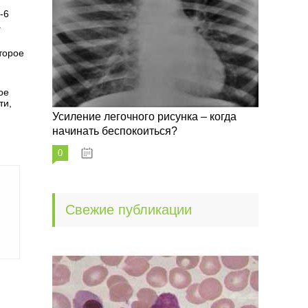
-6
.
торое
ое
ти,
Усиление легочного рисунка – когда
начинать беспокоиться?
0
09.10.2022
Свежие публикации