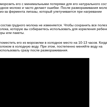
азморозить его с минимальными потерями для его натурального сос
рудное молоко и часто делают ошибки. После размораживания моло
 из-за фермента липазы, который улетучивается при нагревании
состав грудного молока не изменяется. Чтобы сохранить все поле
олока, которую вы собираетесь использовать для кормления ребен
еры или пакеты.
оместить его из морозилки в холодное место на 10-13 часов. Когд
молоком в холодную воду. При этом, постепенно меняйте воду на
использовать сразу после размораживания.