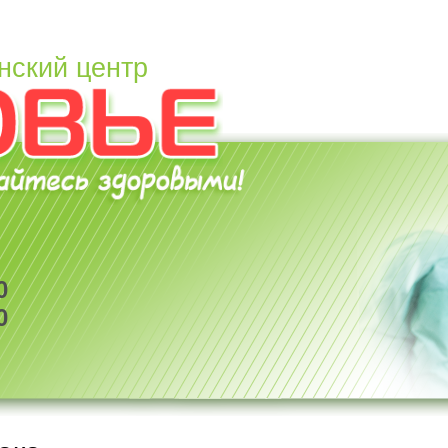
нский центр
0
0