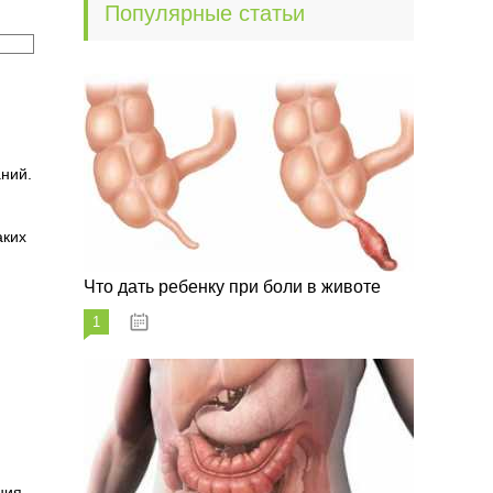
Популярные статьи
ний.
аких
Что дать ребенку при боли в животе
1
29.07.2023
ния.