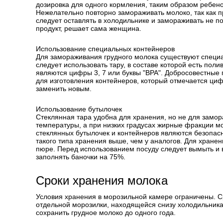
дозировка для одного кормления, таким образом ребен
Нежелательно повторно замораживать молоко, так как 
следует оставлять в холодильнике и замораживать не по
продукт, решает сама женщина.
Использование специальных контейнеров
Для замораживания грудного молока существуют специ
следует использовать тару, в составе которой есть по
являются цифры 3, 7 или буквы "ВРА". Добросовестные
для изготовления контейнеров, который отмечается циф
заменить новым.
Использование бутылочек
Стеклянная тара удобна для хранения, но не для замо
температуры, а при низких градусах жирные фракции мо
стеклянных бутылочек и контейнеров являются безопасн
такого типа хранения выше, чем у аналогов. Для хране
пюре. Перед использованием посуду следует вымыть и в
заполнять баночки на 75%.
Сроки хранения молока
Условия хранения в морозильной камере ограничены. С
отдельной морозилки, находящейся снизу холодильника
сохранить грудное молоко до одного года.