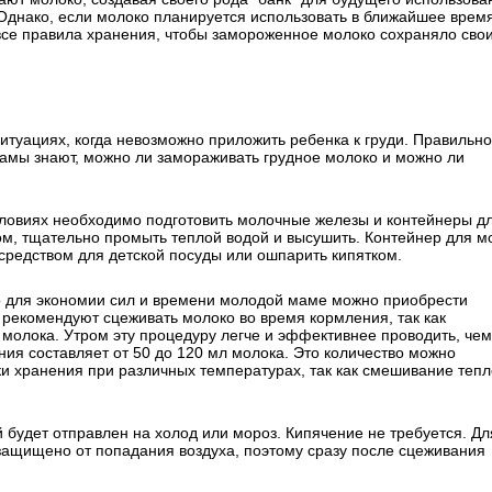
Однако, если молоко планируется использовать в ближайшее время
все правила хранения, чтобы замороженное молоко сохраняло сво
итуациях, когда невозможно приложить ребенка к груди. Правильн
амы знают, можно ли замораживать грудное молоко и можно ли
ловиях необходимо подготовить молочные железы и контейнеры д
м, тщательно промыть теплой водой и высушить. Контейнер для м
 средством для детской посуды или ошпарить кипятком.
о для экономии сил и времени молодой маме можно приобрести
рекомендуют сцеживать молоко во время кормления, так как
молока. Утром эту процедуру легче и эффективнее проводить, чем
ия составляет от 50 до 120 мл молока. Это количество можно
ки хранения при различных температурах, так как смешивание тепл
 будет отправлен на холод или мороз. Кипячение не требуется. Дл
 защищено от попадания воздуха, поэтому сразу после сцеживания