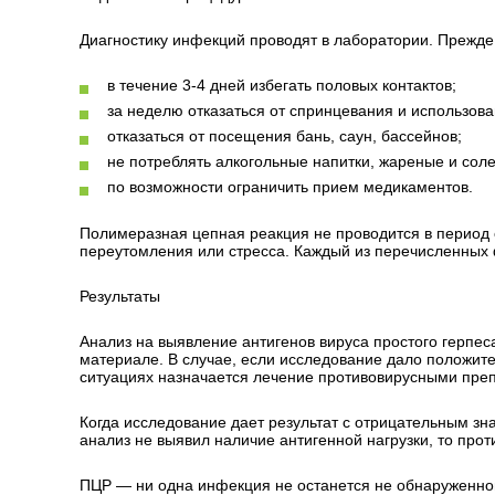
Диагностику инфекций проводят в лаборатории. Прежде
в течение 3-4 дней избегать половых контактов;
за неделю отказаться от спринцевания и использова
отказаться от посещения бань, саун, бассейнов;
не потреблять алкогольные напитки, жареные и сол
по возможности ограничить прием медикаментов.
Полимеразная цепная реакция не проводится в период 
переутомления или стресса. Каждый из перечисленных 
Результаты
Анализ на выявление антигенов вируса простого герпес
материале. В случае, если исследование дало положител
ситуациях назначается лечение противовирусными преп
Когда исследование дает результат с отрицательным з
анализ не выявил наличие антигенной нагрузки, то про
ПЦР — ни одна инфекция не останется не обнаруженно