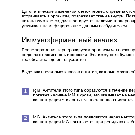
Цитопатические изменения клеток герпес определяютс
встраиваясь в организм, повреждает ткани изнутри. По
цитоплазма клеток, диагностируется наличие герперовир
указывает на инфицирование данным возбудителем.
Иммуноферментный анализ
После заражения герперовирусом организм человека пр
подавляют активность инфекции. Эти иммуноглобулины 
тех областях, где он "спускается".
Выделяют несколько классов антител, которые можно 
IgM. Антитела этого типа образуются в течение 
покажет наличие IgM в крови, это указывает на н
концентрация этих антител постепенно снижается.
IgG. Антитела этого типа появляются через некото
концентрация IgG повышается при рецидивах заб