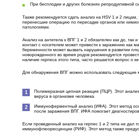
При бесплодии и других болезнях репродуктивной с
Также рекомендуется сдать анализ на HSV 1 и 2 лицам, 
перенесшие операцию по пересадке органов или химио
патологиями.
Анализ на антитела к ВПГ 1 и 2 обязателен как до, так и
контакт с носителем может привести к заражению как м
беременности может вызвать нарушения в развитии пло
новорожденного во время родов рекомендуется провест
наличие герпеса этого типа, часто решается вопрос о к
Для обнаружения ВПГ можно использовать следующие 
Полимеразная цепная реакция (ПЦР). Этот анализ 
вируса в организме человека.
Иммуноферментный анализ (ИФА). Этот метод осн
после заражения ВПГ. ИФА помогает диагностиров
Если проведенный анализ на герпес 1 и 2 типа не дал 
иммунофлюоресценции (РИФ). Этот метод также предусм