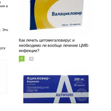
а
ния в
. Это
Как лечить цитомегаловирус и
необходимо ли вообще лечение ЦМВ-
русу
инфекции?
0
07.03.2023