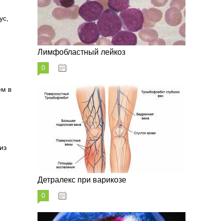
ус,
Лимфобластный лейкоз
0
07.10.2023
ем в
из
Детралекс при варикозе
0
07.10.2023