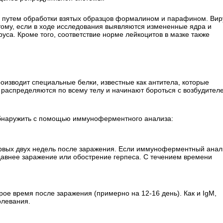
я путем обработки взятых образцов формалином и парафином. Вир
этому, если в ходе исследования выявляются измененные ядра и
уса. Кроме того, соответствие норме лейкоцитов в мазке также
оизводит специальные белки, известные как антитела, которые
распределяются по всему телу и начинают бороться с возбудител
обнаружить с помощью иммуноферментного анализа:
первых двух недель после заражения. Если иммуноферментный анал
едавнее заражение или обострение герпеса. С течением времени
рое время после заражения (примерно на 12-16 день). Как и IgM,
олевания.