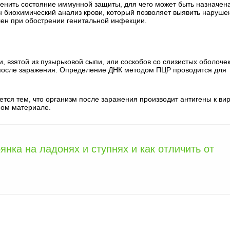
ценить состояние иммунной защиты, для чего может быть назначен
 биохимический анализ крови, который позволяет выявить наруше
лен при обострении генитальной инфекции.
 взятой из пузырьковой сыпи, или соскобов со слизистых оболочек
после заражения. Определение ДНК методом ПЦР проводится для
ся тем, что организм после заражения производит антигены к ви
мом материале.
янка на ладонях и ступнях и как отличить от