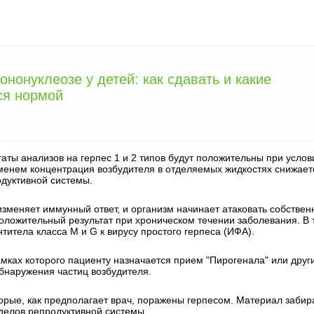
ононуклеозе у детей: как сдавать и какие
ся нормой
аты анализов на герпес 1 и 2 типов будут положительны при услов
менем концентрация возбудителя в отделяемых жидкостях снижает
одуктивной системы.
а изменяет иммунный ответ, и организм начинает атаковать собстве
положительный результат при хроническом течении заболевания. В 
итела класса М и G к вирусу простого герпеса (ИФА).
амках которого пациенту назначается прием "Пирогенала" или друг
обнаружения частиц возбудителя.
орые, как предполагает врач, поражены герпесом. Материал забир
тделов репродуктивной системы.