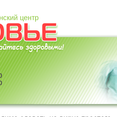
нский центр
0
0