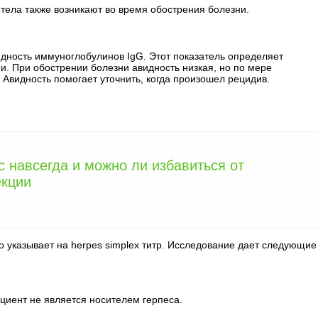
тела также возникают во время обострения болезни.
дность иммуноглобулинов IgG. Этот показатель определяет
и. При обострении болезни авидность низкая, но по мере
Авидность помогает уточнить, когда произошел рецидив.
с навсегда и можно ли избавиться от
екции
о указывает на herpes simplex титр. Исследование дает следующие
пациент не является носителем герпеса.