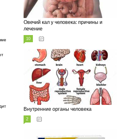
Овечий кал у человека: причины и
лечение
10
20.08.2023
зме
ют
дит
Внутренние органы человека
2
26.08.2023