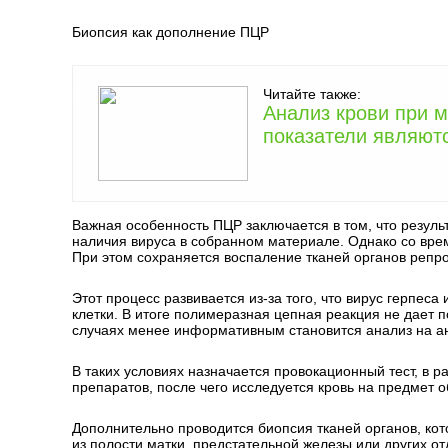
Биопсия как дополнение ПЦР
Читайте также:
Анализ крови при м
показатели являют
Важная особенность ПЦР заключается в том, что результ
наличия вируса в собранном материале. Однако со вре
При этом сохраняется воспаление тканей органов репр
Этот процесс развивается из-за того, что вирус герпес
клетки. В итоге полимеразная цепная реакция не дает 
случаях менее информативным становится анализ на ант
В таких условиях назначается провокационный тест, в р
препаратов, после чего исследуется кровь на предмет 
Дополнительно проводится биопсия тканей органов, кот
из полости матки, предстательной железы или других о