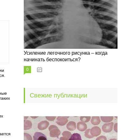
Усиление легочного рисунка – когда
начинать беспокоиться?
0
09.10.2022
ии
ся.
нные
Свежие публикации
таких
их
ается