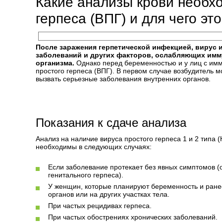
Какие анализы крови необхо
герпеса (ВПГ) и для чего эт
После заражения герпетической инфекцией, вирус 
заболеваний и других факторов, ослабляющих имму
организма.
Однако перед беременностью и у лиц с им
простого герпеса (ВПГ). В первом случае возбудитель м
вызвать серьезные заболевания внутренних органов.
Показания к сдаче анализа
Анализ на наличие вируса простого герпеса 1 и 2 типа
необходимы в следующих случаях:
Если заболевание протекает без явных симптомов (
генитального герпеса).
У женщин, которые планируют беременность и ранее
органов или на других участках тела.
При частых рецидивах герпеса.
При частых обострениях хронических заболеваний.