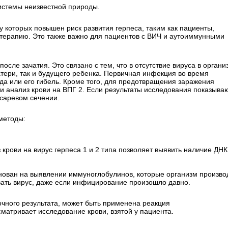
истемы неизвестной природы.
у которых повышен риск развития герпеса, таким как пациенты,
терапию. Это также важно для пациентов с ВИЧ и аутоиммунными
 после зачатия. Это связано с тем, что в отсутствие вируса в органи
атери, так и будущего ребенка. Первичная инфекция во время
да или его гибель. Кроме того, для предотвращения заражения
и анализ крови на ВПГ 2. Если результаты исследования показыва
есаревом сечении.
методы:
крови на вирус герпеса 1 и 2 типа позволяет выявить наличие ДНК
ован на выявлении иммуноглобулинов, которые организм произво
ать вирус, даже если инфицирование произошло давно.
точного результата, может быть применена реакция
атривает исследование крови, взятой у пациента.