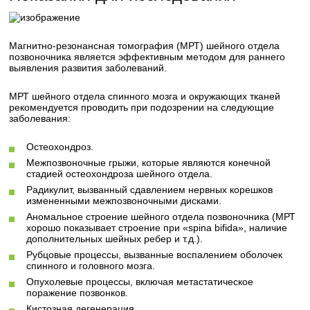
Магнитно-резонансная томография (МРТ) шейного отдела
позвоночника является эффективным методом для раннего
выявления развития заболеваний.
МРТ шейного отдела спинного мозга и окружающих тканей
рекомендуется проводить при подозрении на следующие
заболевания:
Остеохондроз.
Межпозвоночные грыжи, которые являются конечной
стадией остеохондроза шейного отдела.
Радикулит, вызванный сдавлением нервных корешков
измененными межпозвоночными дисками.
Аномальное строение шейного отдела позвоночника (МРТ
хорошо показывает строение при «spina bifida», наличие
дополнительных шейных ребер и т.д.).
Рубцовые процессы, вызванные воспалением оболочек
спинного и головного мозга.
Опухолевые процессы, включая метастатическое
поражение позвонков.
Кистозная дегенерация.