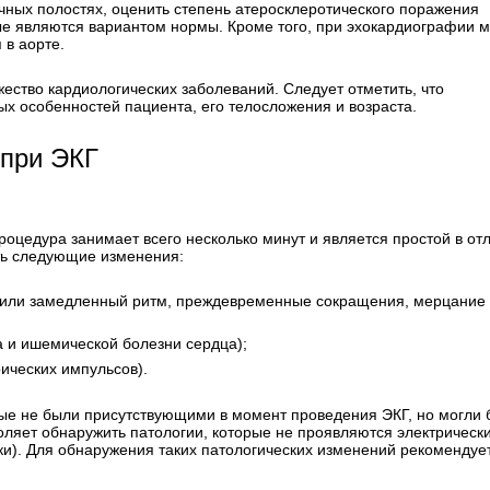
чных полостях, оценить степень атеросклеротического поражения
ые являются вариантом нормы. Кроме того, при эхокардиографии 
 в аорте.
ество кардиологических заболеваний. Следует отметить, что
х особенностей пациента, его телосложения и возраста.
 при ЭКГ
роцедура занимает всего несколько минут и является простой в от
ить следующие изменения:
й или замедленный ритм, преждевременные сокращения, мерцание
 и ишемической болезни сердца);
ических импульсов).
ые не были присутствующими в момент проведения ЭКГ, но могли 
оляет обнаружить патологии, которые не проявляются электрическ
и). Для обнаружения таких патологических изменений рекомендуе