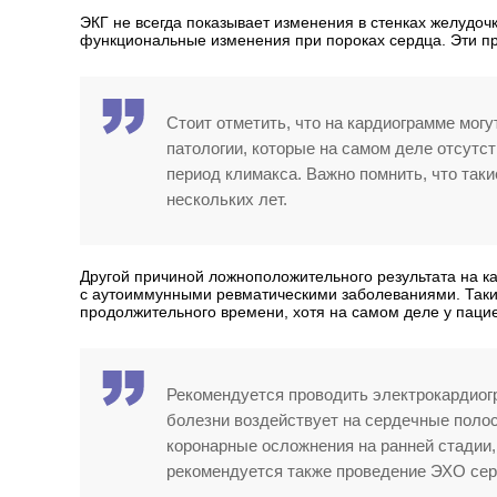
ЭКГ не всегда показывает изменения в стенках желудочк
функциональные изменения при пороках сердца. Эти п
Стоит отметить, что на кардиограмме мог
патологии, которые на самом деле отсутст
период климакса. Важно помнить, что таки
нескольких лет.
Другой причиной ложноположительного результата на к
с аутоиммунными ревматическими заболеваниями. Такие
продолжительного времени, хотя на самом деле у пацие
Рекомендуется проводить электрокардиог
болезни воздействует на сердечные поло
коронарные осложнения на ранней стадии,
рекомендуется также проведение ЭХО сер