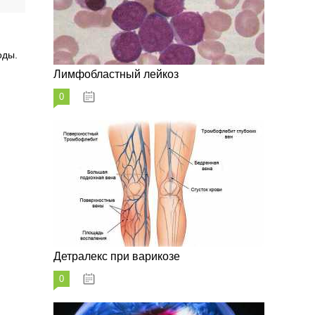
оды.
Лимфобластный лейкоз
0
07.10.2023
Детралекс при варикозе
0
07.10.2023