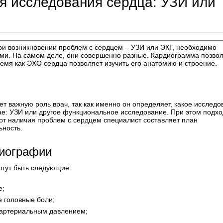
я исследования сердца: УЗИ или
при возникновении проблем с сердцем – УЗИ или ЭКГ, необходимо
ами. На самом деле, они совершенно разные. Кардиограмма позво
емя как ЭХО сердца позволяет изучить его анатомию и строение.
 важную роль врач, так как именно он определяет, какое исследо
е: УЗИ или другое функциональное исследование. При этом подхо
от наличия проблем с сердцем специалист составляет план
ьность.
диографии
огут быть следующие:
е;
е головные боли;
 артериальным давлением;