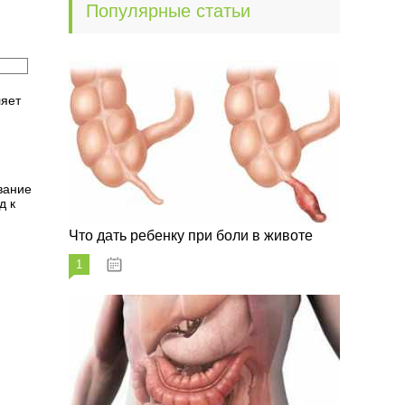
Популярные статьи
ляет
вание
д к
Что дать ребенку при боли в животе
1
29.07.2023