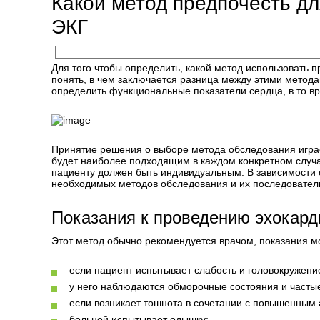
Какой метод предпочесть дл
ЭКГ
Для того чтобы определить, какой метод использовать 
понять, в чем заключается разница между этими метод
определить функциональные показатели сердца, в то вр
Принятие решения о выборе метода обследования играет
будет наиболее подходящим в каждом конкретном случа
пациенту должен быть индивидуальным. В зависимости 
необходимых методов обследования и их последовател
Показания к проведению эхокар
Этот метод обычно рекомендуется врачом, показания м
если пациент испытывает слабость и головокружени
у него наблюдаются обморочные состояния и часты
если возникает тошнота в сочетании с повышенным
больной испытывает одышку;