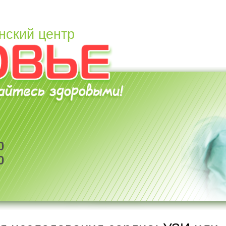
нский центр
0
0