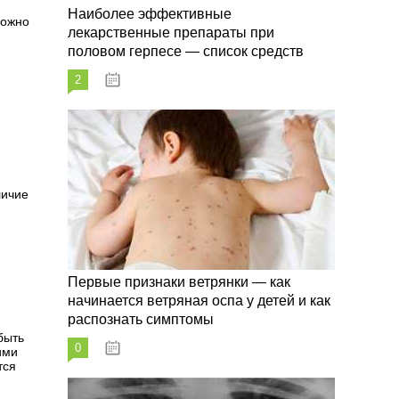
Наиболее эффективные
можно
лекарственные препараты при
половом герпесе — список средств
2
09.03.2023
личие
Первые признаки ветрянки — как
начинается ветряная оспа у детей и как
распознать симптомы
быть
0
09.03.2023
ими
тся