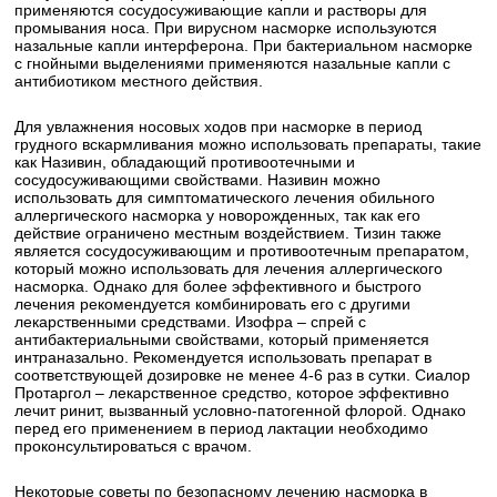
применяются сосудосуживающие капли и растворы для
промывания носа. При вирусном насморке используются
назальные капли интерферона. При бактериальном насморке
с гнойными выделениями применяются назальные капли с
антибиотиком местного действия.
Для увлажнения носовых ходов при насморке в период
грудного вскармливания можно использовать препараты, такие
как Називин, обладающий противоотечными и
сосудосуживающими свойствами. Називин можно
использовать для симптоматического лечения обильного
аллергического насморка у новорожденных, так как его
действие ограничено местным воздействием. Тизин также
является сосудосуживающим и противоотечным препаратом,
который можно использовать для лечения аллергического
насморка. Однако для более эффективного и быстрого
лечения рекомендуется комбинировать его с другими
лекарственными средствами. Изофра – спрей с
антибактериальными свойствами, который применяется
интраназально. Рекомендуется использовать препарат в
соответствующей дозировке не менее 4-6 раз в сутки. Сиалор
Протаргол – лекарственное средство, которое эффективно
лечит ринит, вызванный условно-патогенной флорой. Однако
перед его применением в период лактации необходимо
проконсультироваться с врачом.
Некоторые советы по безопасному лечению насморка в