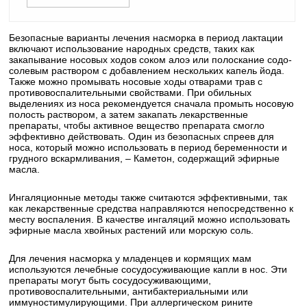
Безопасные варианты лечения насморка в период лактации
включают использование народных средств, таких как
закапывание носовых ходов соком алоэ или полоскание содо-
солевым раствором с добавлением нескольких капель йода.
Также можно промывать носовые ходы отварами трав с
противовоспалительными свойствами. При обильных
выделениях из носа рекомендуется сначала промыть носовую
полость раствором, а затем закапать лекарственные
препараты, чтобы активное вещество препарата смогло
эффективно действовать. Один из безопасных спреев для
носа, который можно использовать в период беременности и
грудного вскармливания, – Каметон, содержащий эфирные
масла.
Ингаляционные методы также считаются эффективными, так
как лекарственные средства направляются непосредственно к
месту воспаления. В качестве ингаляций можно использовать
эфирные масла хвойных растений или морскую соль.
Для лечения насморка у младенцев и кормящих мам
используются лечебные сосудосуживающие капли в нос. Эти
препараты могут быть сосудосуживающими,
противовоспалительными, антибактериальными или
иммуностимулирующими. При аллергическом рините