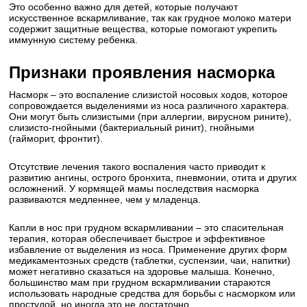
Это особенно важно для детей, которые получают
искусственное вскармливание, так как грудное молоко матери
содержит защитные вещества, которые помогают укрепить
иммунную систему ребенка.
Признаки проявления насморка
Насморк – это воспаление слизистой носовых ходов, которое
сопровождается выделениями из носа различного характера.
Они могут быть слизистыми (при аллергии, вирусном рините),
слизисто-гнойными (бактериальный ринит), гнойными
(гайморит, фронтит).
Отсутствие лечения такого воспаления часто приводит к
развитию ангины, острого бронхита, пневмонии, отита и других
осложнений. У кормящей мамы последствия насморка
развиваются медленнее, чем у младенца.
Капли в нос при грудном вскармливании – это спасительная
терапия, которая обеспечивает быстрое и эффективное
избавление от выделения из носа. Применение других форм
медикаментозных средств (таблетки, суспензии, чаи, напитки)
может негативно сказаться на здоровье малыша. Конечно,
большинство мам при грудном вскармливании стараются
использовать народные средства для борьбы с насморком или
простудой, но иногда это не достаточно.