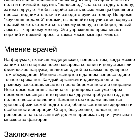
пола и начинайте крутить “велосипед” сначала в одну сторону,
затем в другую. Чтобы задействовать косые мышцы брюшного
пресса, поднимите плечи и заведите руки за голову. Во время
“кручения педалей” ногами, выполняйте скручивания корпуса:
правый локоть стремится к левому колену, и наоборот, левый
локоть – к правому колену. Это упражнение прокачивает
верхний и нижний пресс, а также косые мышцы живота.
Мнение врачей
На форумах, включая медицинские, вопрос о том, когда можно
заниматься спортом после кесарева сечения и допустимы ли
физические нагрузки, является одной из самых популярных
тем обсуждения. Мнение экспертов в данном вопросе едино –
точного срока нет. Каждый организм индивидуален и по-
разному восстанавливается после беременности и операции.
Некоторые женщины начинают тренироваться уже через
несколько месяцев, в то время как другим требуется год для
полного восстановления. Важными факторами являются
уровень физической подготовки, общее состояние здоровья и
особенности операции. Спорт, безусловно, полезен, но
решение о начале занятий должен принимать врач, учитывая
множество факторов.
Заключение