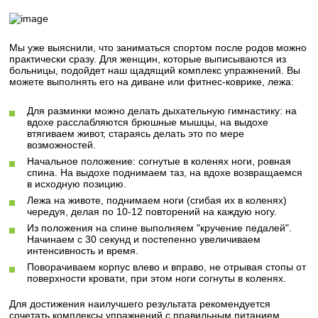
Мы уже выяснили, что заниматься спортом после родов можно
практически сразу. Для женщин, которые выписываются из
больницы, подойдет наш щадящий комплекс упражнений. Вы
можете выполнять его на диване или фитнес-коврике, лежа:
Для разминки можно делать дыхательную гимнастику: на
вдохе расслабляются брюшные мышцы, на выдохе
втягиваем живот, стараясь делать это по мере
возможностей.
Начальное положение: согнутые в коленях ноги, ровная
спина. На выдохе поднимаем таз, на вдохе возвращаемся
в исходную позицию.
Лежа на животе, поднимаем ноги (сгибая их в коленях)
чередуя, делая по 10-12 повторений на каждую ногу.
Из положения на спине выполняем "кручение педалей".
Начинаем с 30 секунд и постепенно увеличиваем
интенсивность и время.
Поворачиваем корпус влево и вправо, не отрывая стопы от
поверхности кровати, при этом ноги согнуты в коленях.
Для достижения наилучшего результата рекомендуется
сочетать комплексы упражнений с правильным питанием.