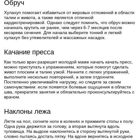
Обруч
Хулахуп помогает избавиться от жировых отложений в области
талии и живота, а также является отличной
кардиотренировкой. Однако следует помнить, что обруч можно
начинать крутить не ранее, чем через 6-7 месяцев после
кесарева сечения. Для начала выберите тонкий и легкий
хулахуп без утяжелителей и массажных насадок.
Качание пресса
Как только врач разрешит молодой маме начать качать пресс,
можно приступать к упражнениям, которые помогут сделать
живот плоским и талию узкой. Начните с легких упражнений,
выполните несколько повторений, а затем отдохните.
Постепенно увеличивайте нагрузку, но следите за своим
самочувствием: если появятся болевые ощущения в области
шва, прекратите занятия и обязательно проконсультируйтесь с
врачом.
Наклоны лежа
Лягте на пол, согните ноги в коленях и прижмите стопы к полу.
Одна рука держится за голову, а вторая вытянута вдоль
туловища. На выдохе наклонитесь в сторону вытянутой руки,
словно пытаясь достать пятку. На вдохе вернитесь в исходное