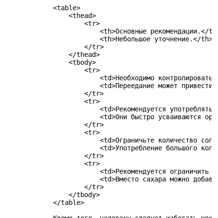
            <table>

                <thead>

                    <tr>

                        <th>Основные рекомендации.</th>
                        <th>Небольшое уточнение.</th>

                    </tr>

                </thead>

                <tbody>

                    <tr>

                        <td>Необходимо контролировать р
                        <td>Переедание может привести 
                    </tr>

                    <tr>

                        <td>Рекомендуется употреблять л
                        <td>Они быстро усваиваются орга
                    </tr>

                    <tr>

                        <td>Ограничьте количество соли 
                        <td>Употребление большого коли
                    </tr>

                    <tr>

                        <td>Рекомендуется ограничить по
                        <td>Вместо сахара можно добавл
                    </tr>

                </tbody>

            </table>
