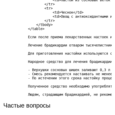
                        <td>Настой из сосновых веток н
                    </tr>

                    <tr>

                        <td>Чеснок</td>

                        <td>Овощ с антиоксидантными и 
                    </tr>

                </tbody>

            </table>

            Если после приема лекарственных настоек ил
            Лечение брадикардии отваром тысячелистника
            Для приготовления настойки используются св
            Народное средство для лечения брадикардии 
            - Верхушки сосновых шишек заливают 0,3 л во
            - Смесь рекомендуется настаивать не менее 1
            - По истечении этого срока настойку процежи
            Полученное средство необходимо употреблять
            Людям, страдающим брадикардией, не рекомен
Частые вопросы