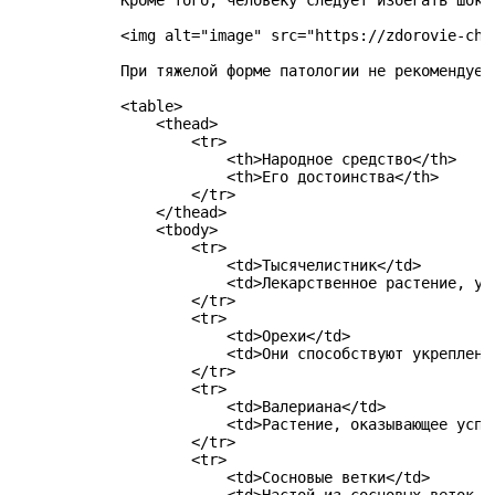
            Кроме того, человеку следует избегать шоко
            <img alt="image" src="https://zdorovie-chi
            При тяжелой форме патологии не рекомендует
            <table>

                <thead>

                    <tr>

                        <th>Народное средство</th>

                        <th>Его достоинства</th>

                    </tr>

                </thead>

                <tbody>

                    <tr>

                        <td>Тысячелистник</td>

                        <td>Лекарственное растение, ул
                    </tr>

                    <tr>

                        <td>Орехи</td>

                        <td>Они способствуют укреплени
                    </tr>

                    <tr>

                        <td>Валериана</td>

                        <td>Растение, оказывающее успо
                    </tr>

                    <tr>

                        <td>Сосновые ветки</td>
