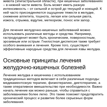
живота (эпигастральной области), при кишечных заболеваниях
– в нижней части живота. Боль может иметь разную
интенсивность – от сильной и острой до тянущей и ноющей. К
ней часто присоединяются ощущение тяжести в желудке,
снижение аппетита, тошнота, легкая или сильная рвота,
изжога, отрыжка, вздутие, метеоризм, понос или запор.
Для лечения желудочно-кишечных заболеваний можно
использовать различные методы и средства. Например,
гастродуоденит может быть хроническим, поверхностным,
эрозивным или острым. Гнилостная диспепсия также требует
особого внимания и лечения. Кроме того, существуют
эффективные народные средства для лечения язвы желудка.
Основные принципы лечения
желудочно-кишечных болезней
Лечение желудка и кишечника с использованием
традиционных методов включает в себя различные подходы:
медикаментозную терапию, физиотерапию, диетотерапию, а
также оперативное вмешательство при необходимости. Важно
начать лечение как можно раньше, чтобы справиться с
заболеваниями более легко. Это также поможет предотвратить
хронический процесс и развитие более серьезных форм
заболевания.