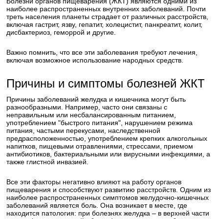
Болезни органов пищеварения (ЖКТ) являются одними из
наиболее распространенных внутренних заболеваний. Почти
треть населения планеты страдает от различных расстройств,
включая гастрит, язву, гепатит, холецистит, панкреатит, колит,
дисбактериоз, геморрой и другие.
Важно помнить, что все эти заболевания требуют лечения,
включая возможное использование народных средств.
Причины и симптомы болезней ЖКТ
Причины заболеваний желудка и кишечника могут быть
разнообразными. Например, часто они связаны с
неправильным или несбалансированным питанием,
употреблением "быстрого питания", нарушением режима
питания, частыми перекусами, наследственной
предрасположенностью, употреблением крепких алкогольных
напитков, пищевыми отравлениями, стрессами, приемом
антибиотиков, бактериальными или вирусными инфекциями, а
также глистной инвазией.
Все эти факторы негативно влияют на работу органов
пищеварения и способствуют развитию расстройств. Одним из
наиболее распространенных симптомов желудочно-кишечных
заболеваний является боль. Она возникает в месте, где
находится патология: при болезнях желудка – в верхней части