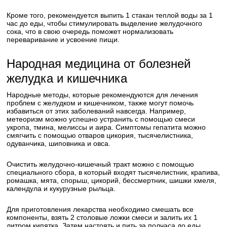
Кроме того, рекомендуется выпить 1 стакан теплой воды за 1
час до еды, чтобы стимулировать выделение желудочного
сока, что в свою очередь поможет нормализовать
переваривание и усвоение пищи.
Народная медицина от болезней
желудка и кишечника
Народные методы, которые рекомендуются для лечения
проблем с желудком и кишечником, также могут помочь
избавиться от этих заболеваний навсегда. Например,
метеоризм можно успешно устранить с помощью смеси
укропа, тмина, мелиссы и аира. Симптомы гепатита можно
смягчить с помощью отваров цикория, тысячелистника,
одуванчика, шиповника и овса.
Очистить желудочно-кишечный тракт можно с помощью
специального сбора, в который входят тысячелистник, крапива,
ромашка, мята, спорыш, цикорий, бессмертник, шишки хмеля,
календула и кукурузные рыльца.
Для приготовления лекарства необходимо смешать все
компоненты, взять 2 столовые ложки смеси и залить их 1
литром кипятка. Затем настоять и пить за полчаса до еды.