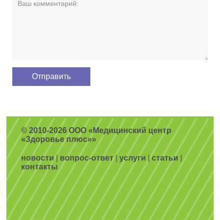
© 2010-2026 ООО «Медицинский центр
«Здоровье плюс»»
новости
|
вопрос-ответ
|
услуги
|
статьи
|
контакты