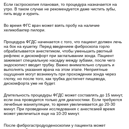
Если гастроскопия плановая, то процедура назначается на
утро. В таком случае не рекомендуется даже чистить зубы,
пить воду и курить.
Во время ФГС врач может взять пробу на наличие
хеликобактер пилори.
Процедура ФГДС начинается с того, что пациент должен лечь
на бок на кушетку. Перед введением фиброскопа горло
обрабатывается анестетиком, чтобы уменьшить рвотный
рефлекс и дискомфорт при заглатывании зонда. Пациент
зажимает специальную насадку между зубами, после чего
эндоскопист вводит трубку. Важно внимательно слушать и
выполнять указания врача на этом этапе. Неприятные
ощущения могут возникнуть при прохождении зонда через
глотку, но после того, как трубка достигнет пищевода,
дискомфорта уже не будет.
Длительность процедуры ФГДС может составлять до 15 минут,
если она проводится только для диагностики. Если требуются
лечебные манипуляции, то время увеличивается до 20-30
минут. При проведении исследования с анестезией время
может увеличиться еще на 10-20 минут.
После фиброгастродуоденоскопии у пациента может