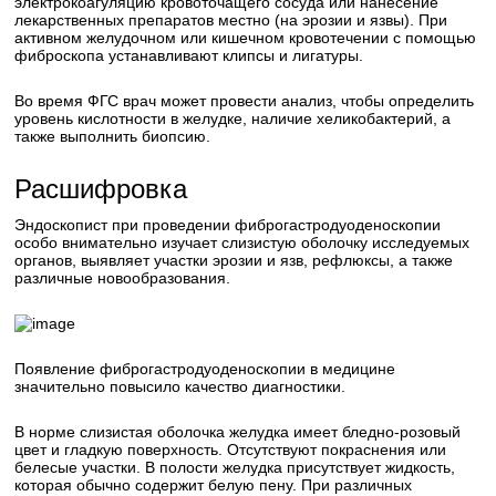
электрокоагуляцию кровоточащего сосуда или нанесение
лекарственных препаратов местно (на эрозии и язвы). При
активном желудочном или кишечном кровотечении с помощью
фиброскопа устанавливают клипсы и лигатуры.
Во время ФГС врач может провести анализ, чтобы определить
уровень кислотности в желудке, наличие хеликобактерий, а
также выполнить биопсию.
Расшифровка
Эндоскопист при проведении фиброгастродуоденоскопии
особо внимательно изучает слизистую оболочку исследуемых
органов, выявляет участки эрозии и язв, рефлюксы, а также
различные новообразования.
Появление фиброгастродуоденоскопии в медицине
значительно повысило качество диагностики.
В норме слизистая оболочка желудка имеет бледно-розовый
цвет и гладкую поверхность. Отсутствуют покраснения или
белесые участки. В полости желудка присутствует жидкость,
которая обычно содержит белую пену. При различных