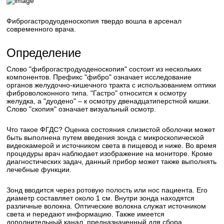
Фиброгастродуоденоскопия твердо вошла в арсенал
современного врача.
Определение
Слово "фиброгастродуоденоскопия" состоит из нескольких
компонентов. Префикс "фибро" означает исследование
органов желудочно-кишечного тракта с использованием оптики
фиброволоконного типа. "Гастро" относится к осмотру
желудка, а "дуодено" – к осмотру двенадцатиперстной кишки.
Слово "скопия" означает визуальный осмотр.
Что такое ФГДС? Оценка состояния слизистой оболочки может
быть выполнена путем введения зонда с микроскопической
видеокамерой и источником света в пищевод и ниже. Во время
процедуры врач наблюдает изображение на мониторе. Кроме
диагностических задач, данный прибор может также выполнять
лечебные функции.
Зонд вводится через ротовую полость или нос пациента. Его
диаметр составляет около 1 см. Внутри зонда находятся
различные волокна. Оптические волокна служат источником
света и передают информацию. Также имеется
дополнительный канал, предназначенный для сбора