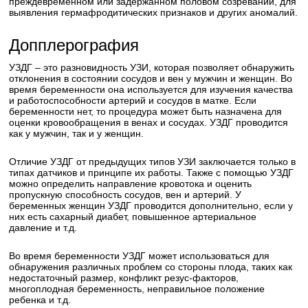
преждевременном или задержанном половом созревании, для
выявления гермафродитических признаков и других аномалий.
Допплерография
УЗДГ – это разновидность УЗИ, которая позволяет обнаружить
отклонения в состоянии сосудов и вен у мужчин и женщин. Во
время беременности она используется для изучения качества
и работоспособности артерий и сосудов в матке. Если
беременности нет, то процедура может быть назначена для
оценки кровообращения в венах и сосудах. УЗДГ проводится
как у мужчин, так и у женщин.
Отличие УЗДГ от предыдущих типов УЗИ заключается только в
типах датчиков и принципе их работы. Также с помощью УЗДГ
можно определить направление кровотока и оценить
пропускную способность сосудов, вен и артерий. У
беременных женщин УЗДГ проводится дополнительно, если у
них есть сахарный диабет, повышенное артериальное
давление и т.д.
Во время беременности УЗДГ может использоваться для
обнаружения различных проблем со стороны плода, таких как
недостаточный размер, конфликт резус-факторов,
многоплодная беременность, неправильное положение
ребенка и т.д.