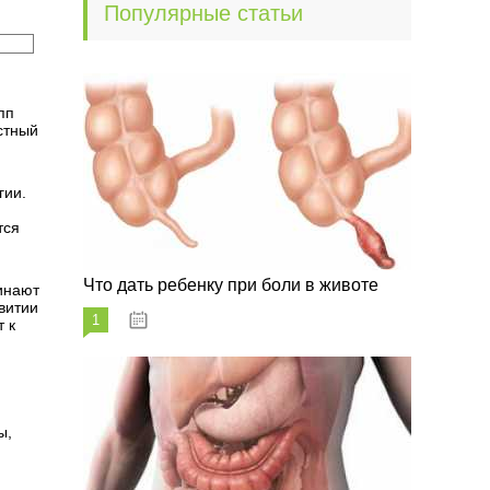
Популярные статьи
пп
стный
гии.
тся
Что дать ребенку при боли в животе
инают
витии
1
29.07.2023
 к
ы,