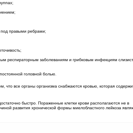
руппах;
иением;
 под правыми ребрами;
точивость;
трым респираторным заболеваниям и грибковым инфекциям слизис
постоянной головной болью.
м, что все органы организма снабжаются кровью, которая содержи
достаточно быстро. Пораженные клетки крови располагаются не в
Причиной развития хронической формы миелобластного лейкоза явля