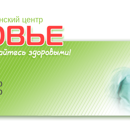
нский центр
0
0