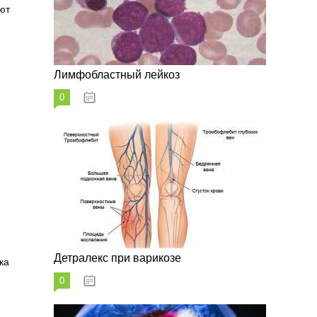
ют
Лимфобластный лейкоз
0
07.10.2023
Детралекс при варикозе
ка
0
07.10.2023