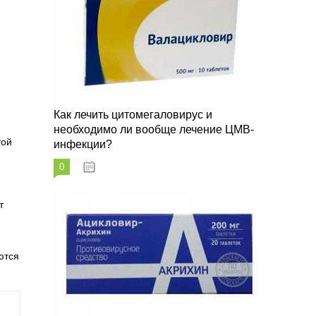
Как лечить цитомегаловирус и
необходимо ли вообще лечение ЦМВ-
той
инфекции?
0
07.03.2023
т
ются