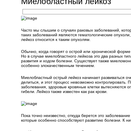
Миелобластный лейкоз
Часто мы слышим о случаях раковых заболеваний, кото
таких заболеваний являются гематологические опухоли,
лейкоз относится к таким опухолям.
Обычно, когда говорят о острой или хронической форме 
Но в случае миелобластного лейкоза это два разных ти
развития и ходом болезни. Существует также миеломоно
особенно злокачественным течением.
Миелобластный острый лейкоз начинает развиваться оч
делиться, и этот процесс невозможно контролировать. 
заболевания, здоровые кровяные клетки вытесняются оп
гибели. Лейкоз также известен как рак крови.
Пока точно неизвестно, откуда берется это заболевание
которые особенно способствуют развитию болезни. К ни