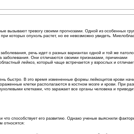
рые вызывают тревогу своими прогнозами. Одной из особенных гру
 при которых опухоль растет, но ее невозможно увидеть. Миелобла
заболевания, речь идет о разных вариантах одной и той же патоло
па заболевания. Они отличаются своими признаками, причинами
бластный лейкоз, который чаще встречается у взрослых и отличае
ень быстро. В это время измененные формы лейкоцитов крови нач
Пораженные клетки располагаются в костном мозге и крови. При раз
ухолевыми клетками, что заражает все органы человека и приводит
 и что способствует его развитию. Однако ученые выяснили фактор
м относятся: