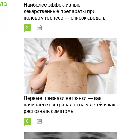
ала
Наиболее эффективные
лекарственные препараты при
половом герпесе — список средств
2
09.03.2023
Первые признаки ветрянки — как
начинается ветряная оспа у детей и как
распознать симптомы
0
09.03.2023