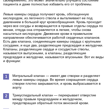
своевременно, это может значительно улучшить состояние
пациента и даже полностью избавить его от проблемы.
Левые камеры сердца получают кровь, обогащенную
кислородом, из легочного ствола и выталкивают ее под
давлением в большой круг кровообращения. Кровь проходит
через все сосуды и возвращается в правые отделы сердца по
венам, откуда она отправляется в легкие, чтобы снова
насытиться кислородом. Движение крови в правильном
направлении обеспечивается работой сердечных клапанов.
Есть два клапана, соединяющие камеры сердца с крупными
сосудами, и еще два, разделяющие предсердия и желудочки.
Клапаны, разделяющие сердце и сосудистые стволы,
называются выпускными, а клапаны, разделяющие
предсердия и желудочки, называются впускными. Вот их виды
и функции:
Митральный клапан — имеет две створки и разделяет
левые камеры сердца. Во время сокращения сердца
створки плотно закрываются, и кровь выбрасывается в
аорту.
Трикуспидальный клапан — перекрывает отверстие
между правым предсердием и желудочком,
предотвращая обратный поток венозной крови.