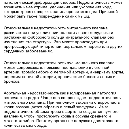
патологической деформации створок. Недостаточность может
возникать из-за отрыва, удлинения или укорочения хорд,
которые крепят створки к папиллярным мышцам. Причиной
может быть также повреждение самих мышц.
Относительная недостаточность митрального клапана
развивается при увеличении полости левого желудочка и
растяжении фиброзного кольца митрального клапана без
изменения его структуры. Это может происходить при
прогрессирующей гипертонии, аортальном пороке или других
сердечных заболеваниях.
Относительная недостаточность пульмонального клапана
может сопровождать повышенное давление в легочной
артерии, тромбоэмболию легочной артерии, аневризму аорты,
пережим легочной артерии, хронические болезни легких и
бронхов.
Аортальная недостаточность как изолированная патология
встречается редко. Чаще она сопровождает недостаточность
митрального клапана. При неполном закрытии створок часть
крови возвращается обратно в левый желудочек. Из-за
недостаточного объема крови в аорте не создается нужного
давления, чтобы протолкнуть кровь в сосуды среднего и
малого калибра. Поэтому органы не получают достаточного
количества кислорода.