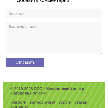
Добавить комментарий
© 2010-2026 ООО «Медицинский центр
«Здоровье плюс»»
новости
|
вопрос-ответ
|
услуги
|
статьи
|
контакты