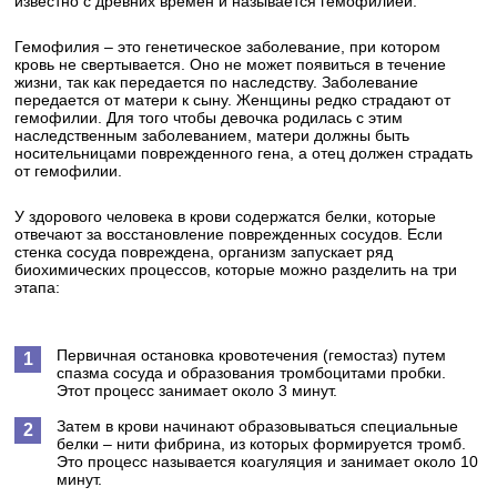
известно с древних времен и называется гемофилией.
Гемофилия – это генетическое заболевание, при котором
кровь не свертывается. Оно не может появиться в течение
жизни, так как передается по наследству. Заболевание
передается от матери к сыну. Женщины редко страдают от
гемофилии. Для того чтобы девочка родилась с этим
наследственным заболеванием, матери должны быть
носительницами поврежденного гена, а отец должен страдать
от гемофилии.
У здорового человека в крови содержатся белки, которые
отвечают за восстановление поврежденных сосудов. Если
стенка сосуда повреждена, организм запускает ряд
биохимических процессов, которые можно разделить на три
этапа:
Первичная остановка кровотечения (гемостаз) путем
спазма сосуда и образования тромбоцитами пробки.
Этот процесс занимает около 3 минут.
Затем в крови начинают образовываться специальные
белки – нити фибрина, из которых формируется тромб.
Это процесс называется коагуляция и занимает около 10
минут.