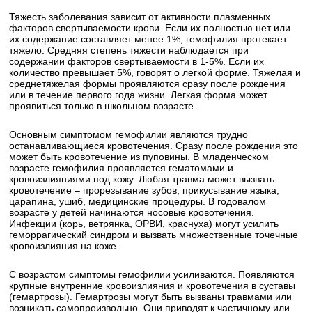
Тяжесть заболевания зависит от активности плазменных
факторов свертываемости крови. Если их полностью нет или
их содержание составляет менее 1%, гемофилия протекает
тяжело. Средняя степень тяжести наблюдается при
содержании факторов свертываемости в 1-5%. Если их
количество превышает 5%, говорят о легкой форме. Тяжелая и
среднетяжелая формы проявляются сразу после рождения
или в течение первого года жизни. Легкая форма может
проявиться только в школьном возрасте.
Основным симптомом гемофилии являются трудно
останавливающиеся кровотечения. Сразу после рождения это
может быть кровотечение из пуповины. В младенческом
возрасте гемофилия проявляется гематомами и
кровоизлияниями под кожу. Любая травма может вызвать
кровотечение – прорезывание зубов, прикусывание языка,
царапина, ушиб, медицинские процедуры. В годовалом
возрасте у детей начинаются носовые кровотечения.
Инфекции (корь, ветрянка, ОРВИ, краснуха) могут усилить
геморрагический синдром и вызвать множественные точечные
кровоизлияния на коже.
С возрастом симптомы гемофилии усиливаются. Появляются
крупные внутренние кровоизлияния и кровотечения в суставы
(гемартрозы). Гемартрозы могут быть вызваны травмами или
возникать самопроизвольно. Они приводят к частичному или