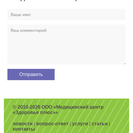
© 2010-2026 ООО «Медицинский центр
«Здоровье плюс»»
новости
|
вопрос-ответ
|
услуги
|
статьи
|
контакты