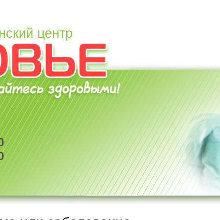
нский центр
0
0