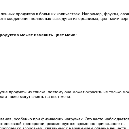
еленных продуктов в больших количествах. Например, фрукты, ово
о эти соединения полностью выведутся из организма, цвет мочи вер
родуктов может изменить цвет мочи:
ие продукты из списка, поэтому она может окрасить не только моч
ости также могут влиять на цвет мочи.
ания, особенно при физических нагрузках. Это часто наблюдается
интенсивной тренировки, рекомендуется временно приостановить
 проблем со здоровьем, связанных с нарушением обмена веществ.