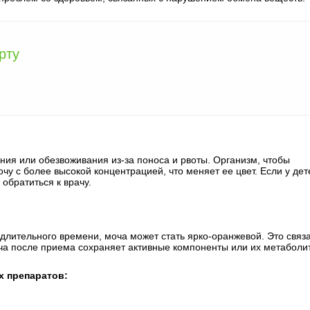
рту
ия или обезвоживания из-за поноса и рвоты. Организм, чтобы
у с более высокой концентрацией, что меняет ее цвет. Если у дет
обратиться к врачу.
лительного времени, моча может стать ярко-оранжевой. Это связ
оча после приема сохраняет активные компоненты или их метаболи
х препаратов: