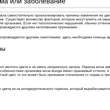
ма или заболевание
ачала самостоятельно проанализировать причины изменения ее цве
ме. Существует множество факторов, которые могут влиять на окра
ля организма. Если нет патологических нарушений, обычно оттенок
провождается другими негативными признаками.
сопровождается другими симптомами, здесь необходима помощь в
ны
о желтого цвета и не иметь неприятного запаха. Окраска мочи за
особенностями организма моча всегда имеет оранжевый оттенок, и 
тлый цвет, то это может быть признаком отклонения от нормы и тре
 цвета из-за антидиуретического гормона, который вырабатываетс