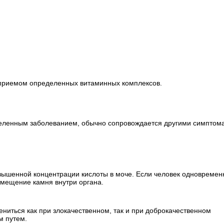
 приемом определенных витаминных комплексов.
еленным заболеванием, обычно сопровождается другими симптом
вышенной концентрации кислоты в моче. Если человек одновремен
смещение камня внутри органа.
ниться как при злокачественном, так и при доброкачественном
м путем.