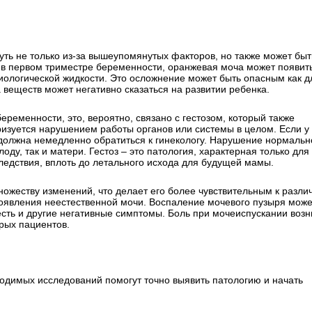
ть не только из-за вышеупомянутых факторов, но также может быт
 в первом триместре беременности, оранжевая моча может появит
иологической жидкости. Это осложнение может быть опасным как д
веществ может негативно сказаться на развитии ребенка.
ременности, это, вероятно, связано с гестозом, который также
ризуется нарушением работы органов или системы в целом. Если у
должна немедленно обратиться к гинекологу. Нарушение нормальн
ду, так и матери. Гестоз – это патология, характерная только для
едствия, вплоть до летального исхода для будущей мамы.
ожеству изменений, что делает его более чувствительным к разл
появления неестественной мочи. Воспаление мочевого пузыря може
есть и другие негативные симптомы. Боль при мочеиспускании возн
рых пациентов.
одимых исследований помогут точно выявить патологию и начать