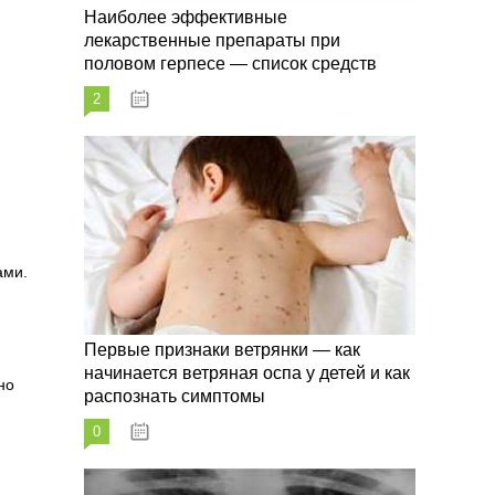
Наиболее эффективные
лекарственные препараты при
половом герпесе — список средств
2
09.03.2023
ами.
Первые признаки ветрянки — как
начинается ветряная оспа у детей и как
но
распознать симптомы
0
09.03.2023