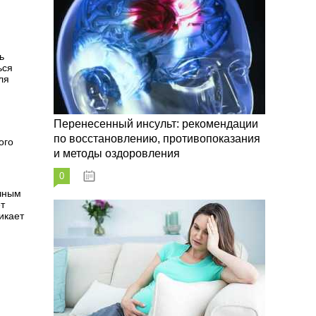
ь
ься
ля
Перенесенный инсульт: рекомендации
по восстановлению, противопоказания
ого
и методы оздоровления
0
07.10.2023
ичным
т
икает