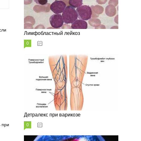
сли
Лимфобластный лейкоз
0
07.10.2023
Детралекс при варикозе
ь при
0
07.10.2023