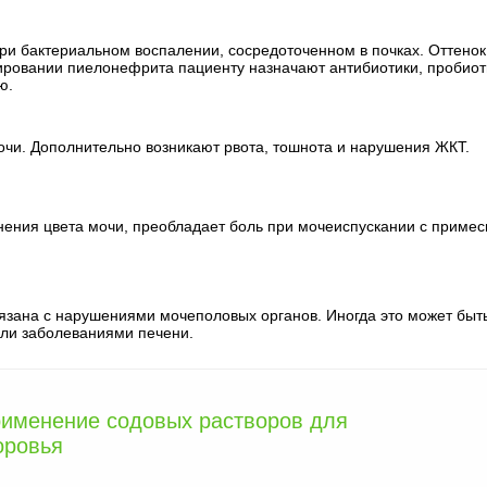
и бактериальном воспалении, сосредоточенном в почках. Оттенок
ировании пиелонефрита пациенту назначают антибиотики, пробиот
ю.
чи. Дополнительно возникают рвота, тошнота и нарушения ЖКТ.
ения цвета мочи, преобладает боль при мочеиспускании с приме
вязана с нарушениями мочеполовых органов. Иногда это может быт
или заболеваниями печени.
рименение содовых растворов для
оровья