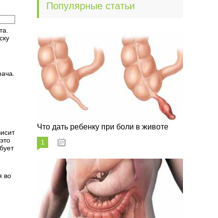
Популярные статьи
та.
ску
рача.
Что дать ребенку при боли в животе
висит
это
1
29.07.2023
бует
я во