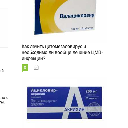
Как лечить цитомегаловирус и
необходимо ли вообще лечение ЦМВ-
инфекции?
0
07.03.2023
ей
ано с
ты.