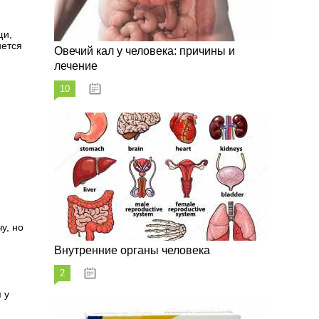
щи,
нется
Овечий кал у человека: причины и
лечение
10
20.08.2023
у, но
Внутренние органы человека
2
26.08.2023
 у