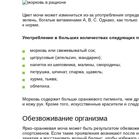
Цвет мочи может измениться из-за употребления опред
зелень, богатые витаминами А, В, С. Однако, как тольк
к норме.
Употребление в больших количествах следующих п
морковь или свежевыжатый сок;
цитрусовые (апельсин, мандарин);
напиток из шиповника, малины, смородины;
петрушка, шпинат, спаржа, щавель;
хурма, тыква;
облепиха.
Морковь содержит больше оранжевого пигмента, чем друг
и кожу рук. Кроме того, искусственные красители и слад
Обезвоживание организма
Ярко-оранжевая моча может быть результатом обезвожив
спортсменов. Если такие проявления возникают после 
занятия и восстановить водный баланс, чтобы избежать