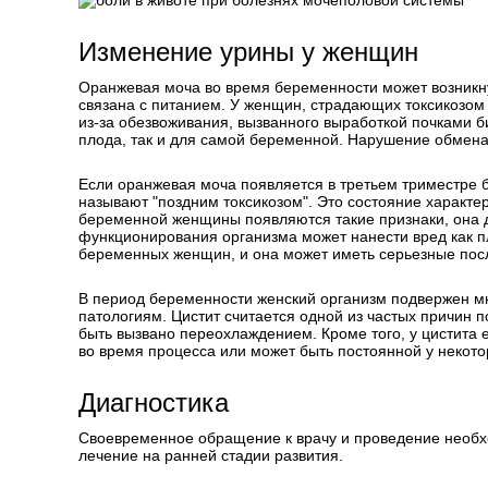
Изменение урины у женщин
Оранжевая моча во время беременности может возникну
связана с питанием. У женщин, страдающих токсикозом
из-за обезвоживания, вызванного выработкой почками б
плода, так и для самой беременной. Нарушение обмена 
Если оранжевая моча появляется в третьем триместре бе
называют "поздним токсикозом". Это состояние характе
беременной женщины появляются такие признаки, она 
функционирования организма может нанести вред как пло
беременных женщин, и она может иметь серьезные посл
В период беременности женский организм подвержен мн
патологиям. Цистит считается одной из частых причин 
быть вызвано переохлаждением. Кроме того, у цистита 
во время процесса или может быть постоянной у некото
Диагностика
Своевременное обращение к врачу и проведение необх
лечение на ранней стадии развития.