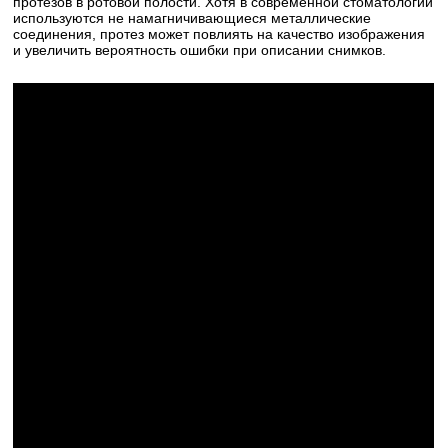
протезов в ротовой полости. Хотя в современной стоматологии
используются не намагничивающиеся металлические
соединения, протез может повлиять на качество изображения
и увеличить вероятность ошибки при описании снимков.