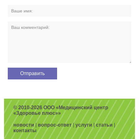
© 2010-2026 ООО «Медицинский центр
«Здоровье плюс»»
новости
|
вопрос-ответ
|
услуги
|
статьи
|
контакты