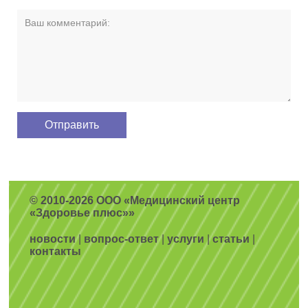
© 2010-2026 ООО «Медицинский центр
«Здоровье плюс»»
новости
|
вопрос-ответ
|
услуги
|
статьи
|
контакты