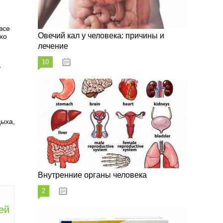
все
Овечий кал у человека: причины и
хо
лечение
10
20.08.2023
,
дыха,
Внутренние органы человека
2
26.08.2023
ей