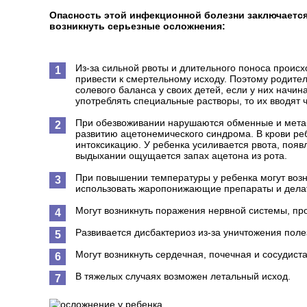
Опасность этой инфекционной болезни заключается 
возникнуть серьезные осложнения:
Из-за сильной рвоты и длительного поноса проис
привести к смертельному исходу. Поэтому родите
солевого баланса у своих детей, если у них начин
употреблять специальные растворы, то их вводят ч
При обезвоживании нарушаются обменные и метаб
развитию ацетонемического синдрома. В крови ре
интоксикацию. У ребенка усиливается рвота, поя
выдыхании ощущается запах ацетона из рота.
При повышении температуры у ребенка могут возн
использовать жаропонижающие препараты и делат
Могут возникнуть поражения нервной системы, пр
Развивается дисбактериоз из-за уничтожения по
Могут возникнуть сердечная, почечная и сосудист
В тяжелых случаях возможен летальный исход.