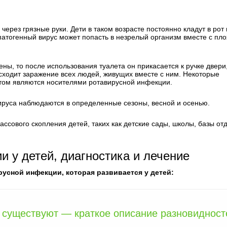
ез грязные руки. Дети в таком возрасте постоянно кладут в рот 
атогенный вирус может попасть в незрелый организм вместе с пло
ны, то после использования туалета он прикасается к ручке двери
сходит заражение всех людей, живущих вместе с ним. Некоторые
этом являются носителями ротавирусной инфекции.
вируса наблюдаются в определенные сезоны, весной и осенью.
ссового скопления детей, таких как детские сады, школы, базы от
 у детей, диагностика и лечение
усной инфекции, которая развивается у детей:
а существуют — краткое описание разновидност