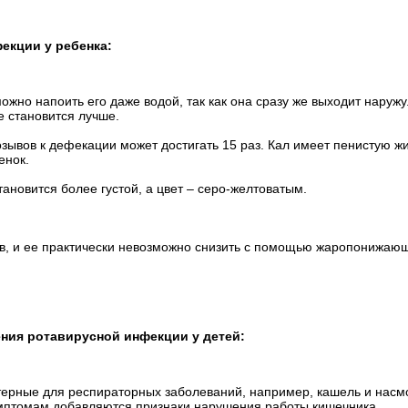
екции у ребенка:
жно напоить его даже водой, так как она сразу же выходит наружу
 становится лучше.
озывов к дефекации может достигать 15 раз. Кал имеет пенистую ж
енок.
ановится более густой, а цвет – серо-желтоватым.
в, и ее практически невозможно снизить с помощью жаропонижаю
ния ротавирусной инфекции у детей:
терные для респираторных заболеваний, например, кашель и насм
имптомам добавляются признаки нарушения работы кишечника.