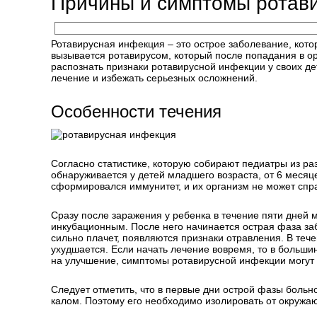
Причины и симптомы ротави
Ротавирусная инфекция – это острое заболевание, кото
вызывается ротавирусом, который после попадания в ор
распознать признаки ротавирусной инфекции у своих д
лечение и избежать серьезных осложнений.
Особенности течения
Согласно статистике, которую собирают педиатры из ра
обнаруживается у детей младшего возраста, от 6 месяце
сформировался иммунитет, и их организм не может спр
Сразу после заражения у ребенка в течение пяти дней 
инкубационным. После него начинается острая фаза заб
сильно плачет, появляются признаки отравления. В теч
ухудшается. Если начать лечение вовремя, то в больши
на улучшение, симптомы ротавирусной инфекции могут 
Следует отметить, что в первые дни острой фазы больн
калом. Поэтому его необходимо изолировать от окружа