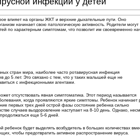
русной инфекции у детей
рое влияет на органы ЖКТ и верхние дыхательные пути. Оно
ганизм начинает свою патологическую активность. Родители могут
етей по характерным симптомам, что позволит им своевременно на
зных стран мира, наиболее часто ротавирусная инфекция
в до 5 лет. Это связано с тем, что у таких малышей еще не
авиться с инфекционными агентами.
может отсутствовать явная симптоматика. Этот период называется
олевания, когда проявляются яркие симптомы. Ребенок начинает р
ение первых трех дней острой фазы состояние ребенка сильно
нстве случаев выздоровление наступает на 8-10 день. Однако, нес
продолжаться еще 5-6 дней.
ой ребенок будет выделять возбудитель в больших количествах вме
ющих, чтобы предотвратить активное распространение вируса.