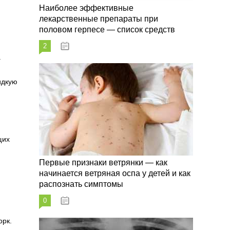
Наиболее эффективные
лекарственные препараты при
половом герпесе — список средств
2
09.03.2023
.
идкую
щих
Первые признаки ветрянки — как
начинается ветряная оспа у детей и как
распознать симптомы
0
09.03.2023
орк.