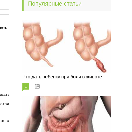
Популярные статьи
чать
Что дать ребенку при боли в животе
1
29.07.2023
вать,
мотря
сте с