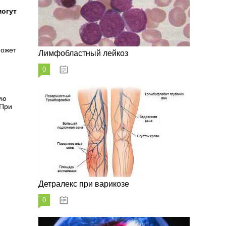
могут
может
Лимфобластный лейкоз
0
07.10.2023
ую
 При
Детралекс при варикозе
0
07.10.2023