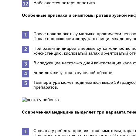
Наблюдается потеря аппетита.
Особенные признаки и симптомы ротавирусной инф
После начала рвоты у малыша практически невозмо
После опорожнения желудка от пищи, младенцу не
При развитии диареи в первые сутки количество п
консистенцию, кисловатый запах и желтоватый отт
В следующие несколько дней консистенция кала ст
Боли локализуются в пупочной области.
Температура может подниматься выше 39 градусо
препаратов.
Современная медицина выделяет три варианта тече
Сначала у ребенка проявляются симптомы, харак
При этом температура не повышается. Затем к с