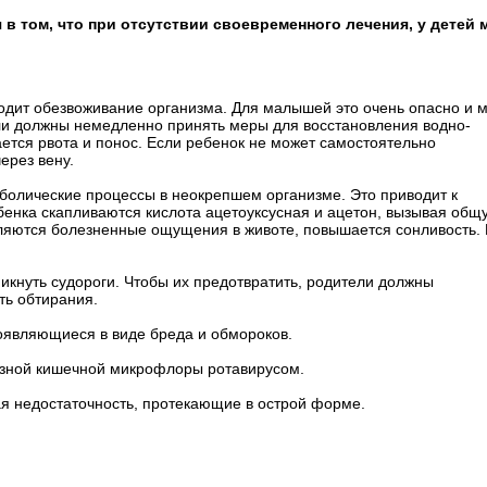
в том, что при отсутствии своевременного лечения, у детей 
ходит обезвоживание организма. Для малышей это очень опасно и 
ли должны немедленно принять меры для восстановления водно-
ается рвота и понос. Если ребенок не может самостоятельно
ерез вену.
олические процессы в неокрепшем организме. Это приводит к
бенка скапливаются кислота ацетоуксусная и ацетон, вызывая общ
вляются болезненные ощущения в животе, повышается сонливость.
икнуть судороги. Чтобы их предотвратить, родители должны
ь обтирания.
оявляющиеся в виде бреда и обмороков.
лезной кишечной микрофлоры ротавирусом.
ая недостаточность, протекающие в острой форме.