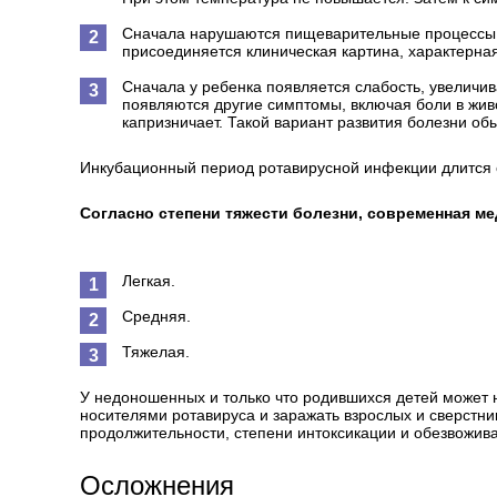
Сначала нарушаются пищеварительные процессы.
присоединяется клиническая картина, характерна
Сначала у ребенка появляется слабость, увеличив
появляются другие симптомы, включая боли в живо
капризничает. Такой вариант развития болезни обы
Инкубационный период ротавирусной инфекции длится от
Согласно степени тяжести болезни, современная 
Легкая.
Средняя.
Тяжелая.
У недоношенных и только что родившихся детей может н
носителями ротавируса и заражать взрослых и сверстник
продолжительности, степени интоксикации и обезвожив
Осложнения