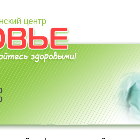
нский центр
0
0