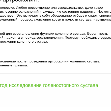
 человека. Любое повреждение или вмешательство, даже такое
озникновению осложнений и ухудшению состояния пациента. Несмот
уществует. Это включает в себя образование рубцов и спаек, синови
кционный процесс, скопление крови в полости сустава, нарушени
ой для восстановления функции коленного сустава. Вероятность
вий пациента в период восстановления. Поэтому необходимо серье
роскопии коленного сустава.
новление после проведения артроскопии коленного сустава,
еленные правила:
тод исследования голеностопного сустава