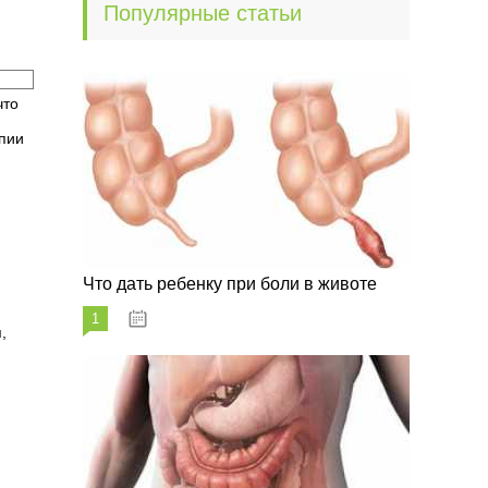
Популярные статьи
что
опии
Что дать ребенку при боли в животе
1
29.07.2023
,