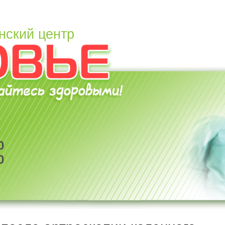
нский центр
0
0