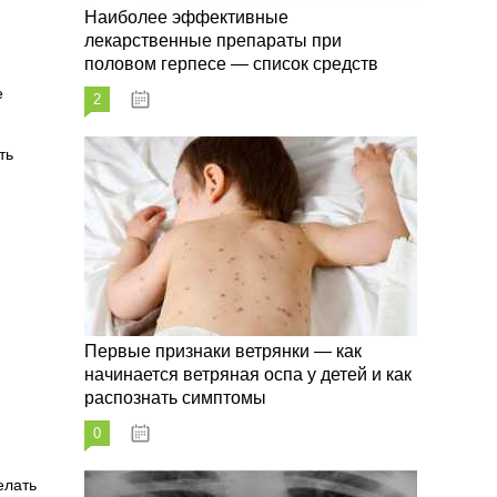
Наиболее эффективные
лекарственные препараты при
половом герпесе — список средств
е
2
09.03.2023
ть
Первые признаки ветрянки — как
начинается ветряная оспа у детей и как
распознать симптомы
0
09.03.2023
елать