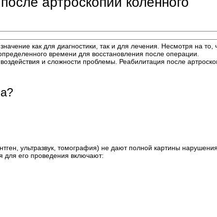
после артроскопии коленного
начение как для диагностики, так и для лечения. Несмотря на то, 
 определенного времени для восстановления после операции.
 воздействия и сложности проблемы. Реабилитация после артроск
на?
нтген, ультразвук, томография) не дают полной картины нарушения
я для его проведения включают: