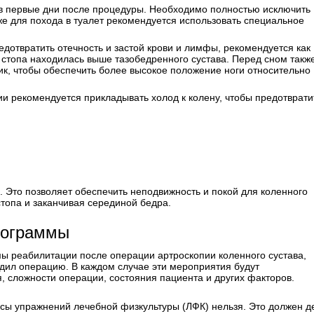
 в первые дни после процедуры. Необходимо полностью исключить
е для похода в туалет рекомендуется использовать специальное
дотвратить отечность и застой крови и лимфы, рекомендуется как
 стопа находилась выше тазобедренного сустава. Перед сном такж
ик, чтобы обеспечить более высокое положение ноги относительно
и рекомендуется прикладывать холод к колену, чтобы предотврати
 Это позволяет обеспечить неподвижность и покой для коленного
стопа и заканчивая серединой бедра.
рограммы
мы реабилитации после операции артроскопии коленного сустава,
дил операцию. В каждом случае эти мероприятия будут
, сложности операции, состояния пациента и других факторов.
ксы упражнений лечебной физкультуры (ЛФК) нельзя. Это должен д