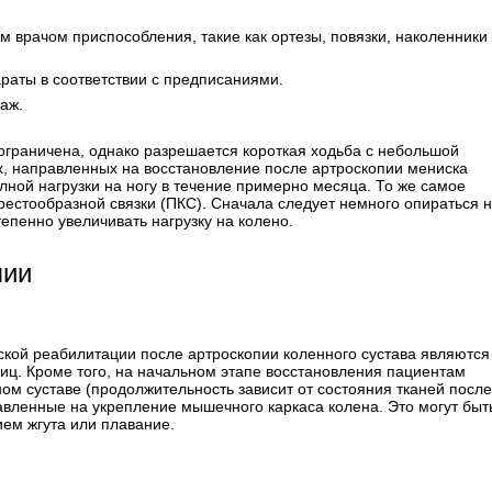
врачом приспособления, такие как ортезы, повязки, наколенники
раты в соответствии с предписаниями.
аж.
ограничена, однако разрешается короткая ходьба с небольшой
х, направленных на восстановление после артроскопии мениска
лной нагрузки на ногу в течение примерно месяца. То же самое
рестообразной связки (ПКС). Сначала следует немного опираться 
тепенно увеличивать нагрузку на колено.
пии
ой реабилитации после артроскопии коленного сустава являются
иц. Кроме того, на начальном этапе восстановления пациентам
м суставе (продолжительность зависит от состояния тканей после
вленные на укрепление мышечного каркаса колена. Это могут быть
ием жгута или плавание.