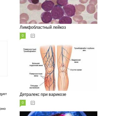
Лимфобластный лейкоз
0
07.10.2023
дует
Детралекс при варикозе
0
07.10.2023
ярно