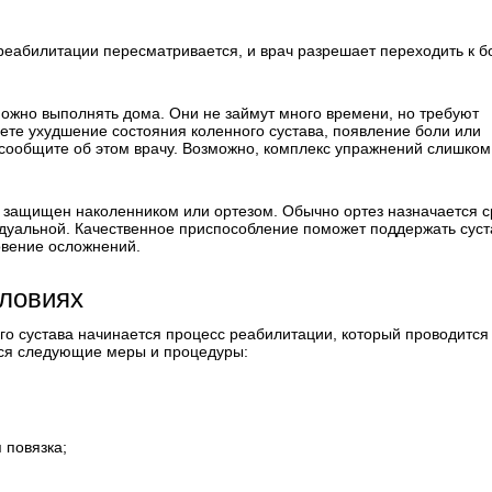
еабилитации пересматривается, и врач разрешает переходить к б
можно выполнять дома. Они не займут много времени, но требуют
аете ухудшение состояния коленного сустава, появление боли или
но сообщите об этом врачу. Возможно, комплекс упражнений слишком
 защищен наколенником или ортезом. Обычно ортез назначается с
идуальной. Качественное приспособление поможет поддержать суст
овение осложнений.
словиях
о сустава начинается процесс реабилитации, который проводится 
тся следующие меры и процедуры:
 повязка;