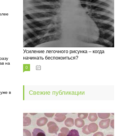
олее
Усиление легочного рисунка – когда
начинать беспокоиться?
разу
ав на
0
09.10.2022
Свежие публикации
уже в