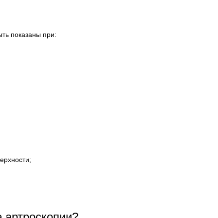
ть показаны при:
ерхности;
 артроскопии?