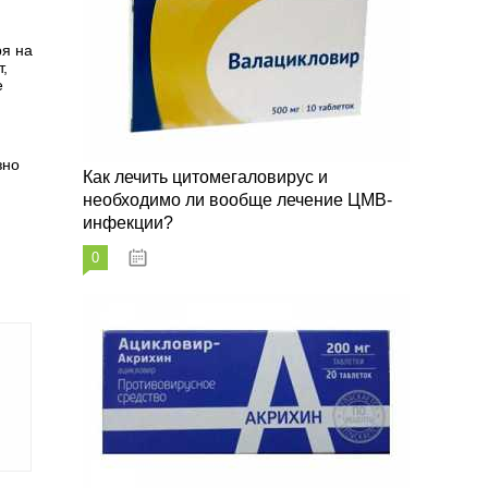
ря на
т,
е
зно
Как лечить цитомегаловирус и
необходимо ли вообще лечение ЦМВ-
инфекции?
0
07.03.2023