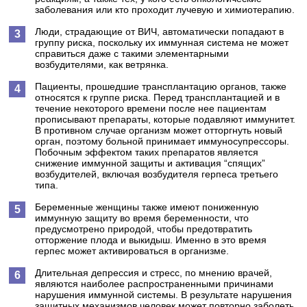
заболевания или кто проходит лучевую и химиотерапию.
Люди, страдающие от ВИЧ, автоматически попадают в
группу риска, поскольку их иммунная система не может
справиться даже с такими элементарными
возбудителями, как ветрянка.
Пациенты, прошедшие трансплантацию органов, также
относятся к группе риска. Перед трансплантацией и в
течение некоторого времени после нее пациентам
прописывают препараты, которые подавляют иммунитет.
В противном случае организм может отторгнуть новый
орган, поэтому больной принимает иммуносупрессоры.
Побочным эффектом таких препаратов является
снижение иммунной защиты и активация “спящих”
возбудителей, включая возбудителя герпеса третьего
типа.
Беременные женщины также имеют пониженную
иммунную защиту во время беременности, что
предусмотрено природой, чтобы предотвратить
отторжение плода и выкидыш. Именно в это время
герпес может активироваться в организме.
Длительная депрессия и стресс, по мнению врачей,
являются наиболее распространенными причинами
нарушения иммунной системы. В результате нарушения
защитных механизмов человек может повторно заболеть.