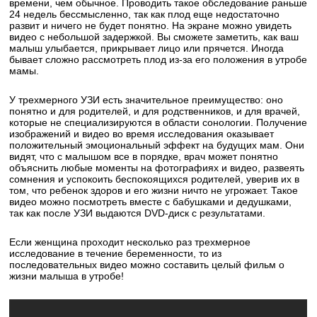
времени, чем обычное. Проводить такое обследование раньше
24 недель бессмысленно, так как плод еще недостаточно
развит и ничего не будет понятно. На экране можно увидеть
видео с небольшой задержкой. Вы сможете заметить, как ваш
малыш улыбается, прикрывает лицо или прячется. Иногда
бывает сложно рассмотреть плод из-за его положения в утробе
мамы.
У трехмерного УЗИ есть значительное преимущество: оно
понятно и для родителей, и для родственников, и для врачей,
которые не специализируются в области сонологии. Получение
изображений и видео во время исследования оказывает
положительный эмоциональный эффект на будущих мам. Они
видят, что с малышом все в порядке, врач может понятно
объяснить любые моменты на фотографиях и видео, развеять
сомнения и успокоить беспокоящихся родителей, уверив их в
том, что ребенок здоров и его жизни ничто не угрожает. Такое
видео можно посмотреть вместе с бабушками и дедушками,
так как после УЗИ выдаются DVD-диск с результатами.
Если женщина проходит несколько раз трехмерное
исследование в течение беременности, то из
последовательных видео можно составить целый фильм о
жизни малыша в утробе!