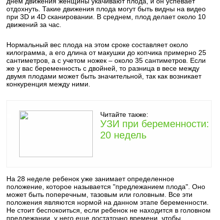
днем движения женщины укачивают плода, и он успевает
отдохнуть. Такие движения плода могут быть видны на видео
при 3D и 4D сканировании. В среднем, плод делает около 10
движений за час.
Нормальный вес плода на этом сроке составляет около
килограмма, а его длина от макушки до копчика примерно 25
сантиметров, а с учетом ножек – около 35 сантиметров. Если
же у вас беременность с двойней, то разница в весе между
двумя плодами может быть значительной, так как возникает
конкуренция между ними.
Читайте также:
УЗИ при беременности:
20 недель
На 28 неделе ребенок уже занимает определенное
положение, которое называется "предлежанием плода". Оно
может быть поперечным, тазовым или головным. Все эти
положения являются нормой на данном этапе беременности.
Не стоит беспокоиться, если ребенок не находится в головном
предлежании, у него еще достаточно времени, чтобы