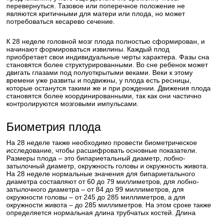
перевернуться. Тазовое или поперечное положение не
являются критичными для матери или плода, но может
потребоваться кесарево сечение.
К 28 неделе головной мозг плода полностью сформирован, и
начинают формироваться извилины. Каждый плод
приобретает свои индивидуальные черты характера. Фазы сна
становятся более структурированными. Во сне ребенок может
двигать глазами под полуоткрытыми веками. Веки к этому
времени уже развиты и подвижны, у плода есть ресницы,
которые останутся такими же и при рождении. Движения плода
становятся более координированными, так как они частично
контролируются мозговыми импульсами.
Биометрия плода
На 28 неделе также необходимо провести биометрическое
исследование, чтобы расшифровать основные показатели.
Размеры плода – это бипариетальный диаметр, лобно-
затылочный диаметр, окружность головы и окружность живота.
На 28 неделе нормальные значения для бипариетального
диаметра составляют от 60 до 79 миллиметров, для лобно-
затылочного диаметра – от 84 до 99 миллиметров, для
окружности головы – от 245 до 285 миллиметров, а для
окружности живота – до 285 миллиметров. На этом сроке также
определяется нормальная длина трубчатых костей. Длина