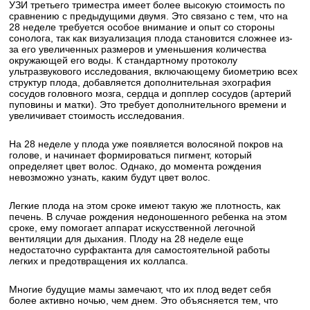
УЗИ третьего триместра имеет более высокую стоимость по
сравнению с предыдущими двумя. Это связано с тем, что на
28 неделе требуется особое внимание и опыт со стороны
сонолога, так как визуализация плода становится сложнее из-
за его увеличенных размеров и уменьшения количества
окружающей его воды. К стандартному протоколу
ультразвукового исследования, включающему биометрию всех
структур плода, добавляется дополнительная эхография
сосудов головного мозга, сердца и допплер сосудов (артерий
пуповины и матки). Это требует дополнительного времени и
увеличивает стоимость исследования.
На 28 неделе у плода уже появляется волосяной покров на
голове, и начинает формироваться пигмент, который
определяет цвет волос. Однако, до момента рождения
невозможно узнать, каким будут цвет волос.
Легкие плода на этом сроке имеют такую же плотность, как
печень. В случае рождения недоношенного ребенка на этом
сроке, ему помогает аппарат искусственной легочной
вентиляции для дыхания. Плоду на 28 неделе еще
недостаточно сурфактанта для самостоятельной работы
легких и предотвращения их коллапса.
Многие будущие мамы замечают, что их плод ведет себя
более активно ночью, чем днем. Это объясняется тем, что