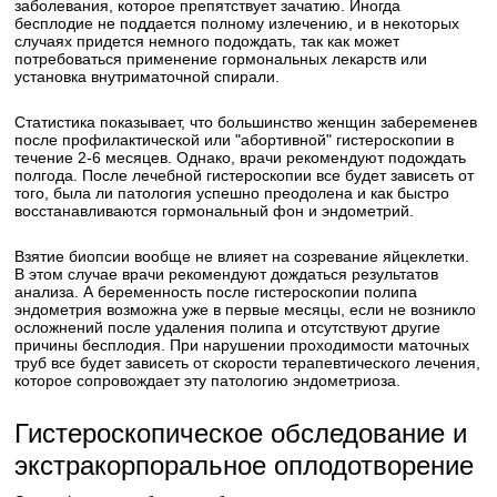
заболевания, которое препятствует зачатию. Иногда
бесплодие не поддается полному излечению, и в некоторых
случаях придется немного подождать, так как может
потребоваться применение гормональных лекарств или
установка внутриматочной спирали.
Статистика показывает, что большинство женщин забеременев
после профилактической или "абортивной" гистероскопии в
течение 2-6 месяцев. Однако, врачи рекомендуют подождать
полгода. После лечебной гистероскопии все будет зависеть от
того, была ли патология успешно преодолена и как быстро
восстанавливаются гормональный фон и эндометрий.
Взятие биопсии вообще не влияет на созревание яйцеклетки.
В этом случае врачи рекомендуют дождаться результатов
анализа. А беременность после гистероскопии полипа
эндометрия возможна уже в первые месяцы, если не возникло
осложнений после удаления полипа и отсутствуют другие
причины бесплодия. При нарушении проходимости маточных
труб все будет зависеть от скорости терапевтического лечения,
которое сопровождает эту патологию эндометриоза.
Гистероскопическое обследование и
экстракорпоральное оплодотворение