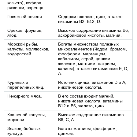
козьего), кефира,
ряженки, варенца.
Говяжьей печени.
Содержит железо, цинк, а также
витамины B2, B12, D.
Орехов, фруктов,
Высокое содержание витамина B6,
ягод.
аскорбиновой кислоты, магния.
Морской рыбы,
Богаты множеством полезных
капусты, моллюсков,
микроэлементов (йодом, бромом,
водорослей.
фосфором, марганцем,
кобальтом, серой, цинком,
железом, магнием, натрием,
калием), а также витаминами E, D,
A.
Куриных и
Источник цинка, витаминов D и A,
перепелиных яиц.
никотиновой кислоты.
Нежирного мяса.
В его состав входит магний,
никотиновая кислота, витамины
B12 и B6, железо, цинк.
Квашеной капусты,
Высокое содержание витаминов
моркови.
B6, C, A.
Злаков, бобовых
Богаты магнием, фосфором,
культур.
цинком.