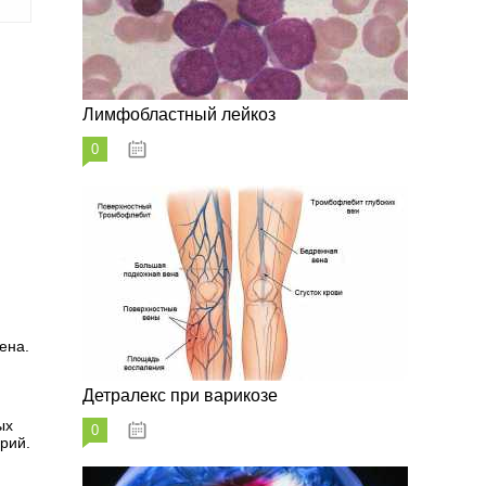
Лимфобластный лейкоз
0
07.10.2023
ена.
Детралекс при варикозе
ых
0
07.10.2023
рий.