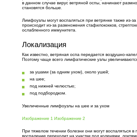
в данном случае вирус ветряной оспы, начинают размн
становятся больше.
Лимфоузлы могут воспаляться при ветрянке также из-з
происходит из-за размножения стафилококков, стрептоко
ослабленного иммунитета.
Локализация
Как известно, ветряная оспа передается воздушно-кап
Поэтому чаще всего лимфатические узлы увеличиваются 
за ушами (за одним ухом), около ушей;
на шее;
под нижней челюстью;
под подбородком.
Увеличенные лимфоузлы на шее и за ухом
Изображение 1
Изображение 2
При тяжелом течении болезни они могут воспаляться в 
воспаление переходит на участки под коленями, локтя