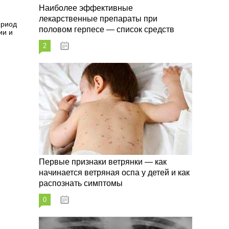
Наиболее эффективные
лекарственные препараты при
ериод
половом герпесе — список средств
ии и
2
09.03.2023
Первые признаки ветрянки — как
начинается ветряная оспа у детей и как
распознать симптомы
0
09.03.2023