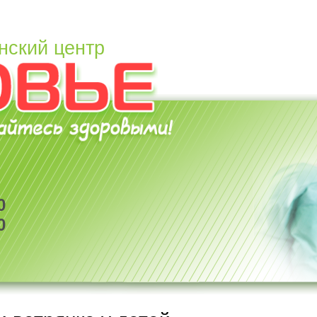
нский центр
0
0