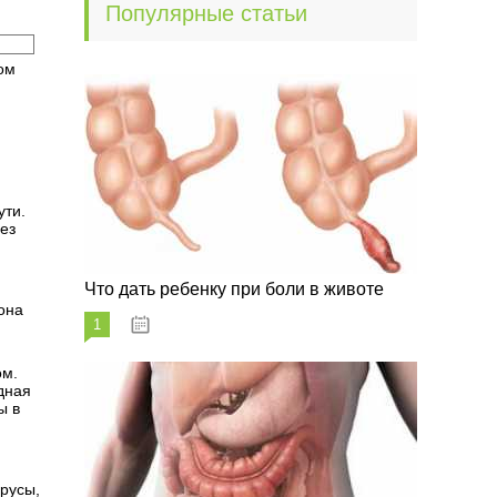
Популярные статьи
ом
ути.
ез
Что дать ребенку при боли в животе
она
1
29.07.2023
ом.
дная
ы в
русы,