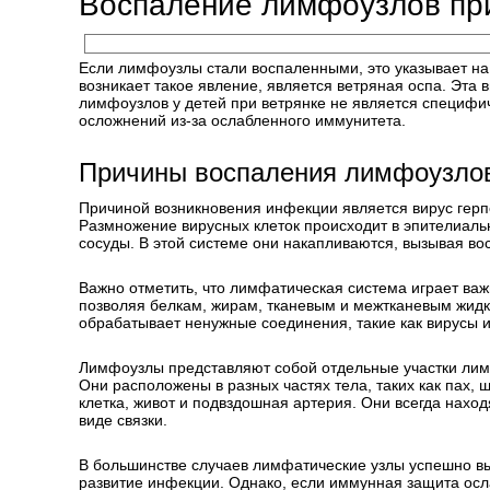
Воспаление лимфоузлов при
Если лимфоузлы стали воспаленными, это указывает на
возникает такое явление, является ветряная оспа. Эта
лимфоузлов у детей при ветрянке не является специфи
осложнений из-за ослабленного иммунитета.
Причины воспаления лимфоузлов
Причиной возникновения инфекции является вирус герпе
Размножение вирусных клеток происходит в эпителиальн
сосуды. В этой системе они накапливаются, вызывая в
Важно отметить, что лимфатическая система играет ва
позволяя белкам, жирам, тканевым и межтканевым жидко
обрабатывает ненужные соединения, такие как вирусы 
Лимфоузлы представляют собой отдельные участки лим
Они расположены в разных частях тела, таких как пах,
клетка, живот и подвздошная артерия. Они всегда нахо
виде связки.
В большинстве случаев лимфатические узлы успешно в
развитие инфекции. Однако, если иммунная защита осл