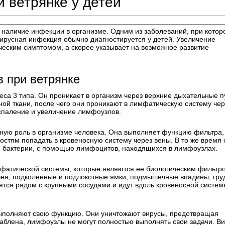
 ветрянке у детей
 наличие инфекции в организме. Одним из заболеваний, при котор
 вирусная инфекция обычно диагностируется у детей. Увеличение
ческим симптомом, а скорее указывает на возможное развитие
 при ветрянке
са 3 типа. Он проникает в организм через верхние дыхательные п
ой ткани, после чего они проникают в лимфатическую систему чер
оспаление и увеличение лимфоузлов.
жную роль в организме человека. Она выполняет функцию фильтра,
стям попадать в кровеносную систему через вены. В то же время 
и бактерии, с помощью лимфоцитов, находящихся в лимфоузлах.
фатической системы, которые являются ее биологическим фильтр
 шея, подколенные и подлокотные ямки, подмышечные впадины, гру
дятся рядом с крупными сосудами и идут вдоль кровеносной систем
ыполняют свою функцию. Они уничтожают вирусы, предотвращая
аблена, лимфоузлы не могут полностью выполнять свои задачи. Ви