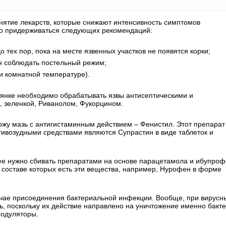
инятие лекарств, которые снижают интенсивность симптомов
мо придерживаться следующих рекомендаций:
 тех пор, пока на месте язвенных участков не появятся корки;
н соблюдать постельный режим;
и комнатной температуре).
янке необходимо обрабатывать язвы антисептическими и
 зеленкой, Риванолом, Фукорцином.
ожу мазь с антигистаминным действием – Фенистил. Этот препарат
тивозудными средствами являются Супрастин в виде таблеток и
 ее нужно сбивать препаратами на основе парацетамола и ибупроф
 составе которых есть эти вещества, например, Нурофен в форме
учае присоединения бактериальной инфекции. Вообще, при вирусн
, поскольку их действие направлено на уничтожение именно бакте
модуляторы.