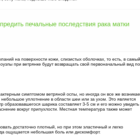
предить печальные последствия рака матки
аний на поверхности кожи, слизистых оболочках, то есть, в самы
мфоузлы при ветрянке будут возвращать свой первоначальный вид по
актерным симптомом ветряной оспы, но иногда он все же возникае
 небольшое уплотнение в области шеи или за ухом. Это является
р образовавшегося шарика составляет 3-5 см и его можно увидеть
аснение вокруг припухлости. Местная температура также может
овать достаточно плотный, но при этом эластичный и легко
гда ощущается небольшая боль или дискомфорт.