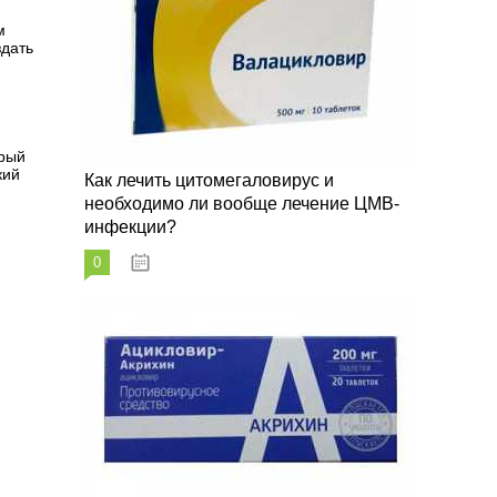
м
здать
орый
кий
Как лечить цитомегаловирус и
необходимо ли вообще лечение ЦМВ-
инфекции?
0
07.03.2023