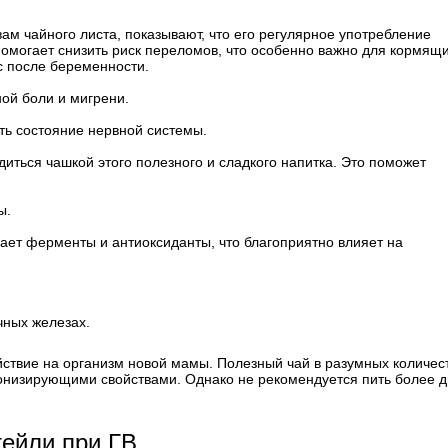
м чайного листа, показывают, что его регулярное употребление
 помогает снизить риск переломов, что особенно важно для кормящ
сс после беременности.
ной боли и мигрени.
ть состояние нервной системы.
диться чашкой этого полезного и сладкого напитка. Это поможет
ы.
чает ферменты и антиоксиданты, что благоприятно влияет на
чных железах.
йствие на организм новой мамы. Полезный чай в разумных количес
онизирующими свойствами. Однако не рекомендуется пить более д
ейли при ГВ