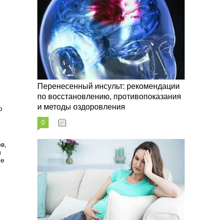
Перенесенный инсульт: рекомендации
по восстановлению, противопоказания
и методы оздоровления
о
0
07.10.2023
в,
и
не