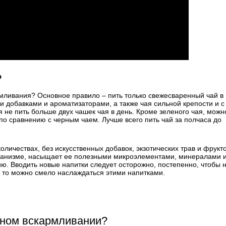
?
рмливания? Основное правило – пить только свежесваренный чай в
ми добавками и ароматизаторами, а также чая сильной крепости и с
 не пить больше двух чашек чая в день. Кроме зеленого чая, можн
 по сравнению с черным чаем. Лучше всего пить чай за полчаса до
оличествах, без искусственных добавок, экзотических трав и фрукто
ганизме, насыщает ее полезными микроэлементами, минералами 
ю. Вводить новые напитки следует осторожно, постепенно, чтобы 
, то можно смело наслаждаться этими напитками.
дном вскармливании?