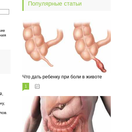
Популярные статьи
ние
ния
.
Что дать ребенку при боли в животе
1
29.07.2023
й,
ну,
лов.