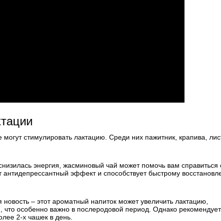
ктации
 могут стимулировать лактацию. Среди них пажитник, крапива, лис
 снизилась энергия, жасминовый чай может помочь вам справиться 
т антидепрессантный эффект и способствует быстрому восстанов
я новость – этот ароматный напиток может увеличить лактацию,
и, что особенно важно в послеродовой период. Однако рекомендуе
лее 2-х чашек в день.