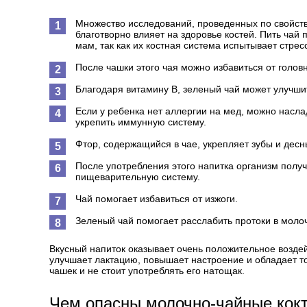
Множество исследований, проведенных по свойства
благотворно влияет на здоровье костей. Пить чай
мам, так как их костная система испытывает стре
После чашки этого чая можно избавиться от голов
Благодаря витамину В, зеленый чай может улучши
Если у ребенка нет аллергии на мед, можно насла
укрепить иммунную систему.
Фтор, содержащийся в чае, укрепляет зубы и десн
После употребления этого напитка организм полу
пищеварительную систему.
Чай помогает избавиться от изжоги.
Зеленый чай помогает расслабить протоки в моло
Вкусный напиток оказывает очень положительное возде
улучшает лактацию, повышает настроение и обладает т
чашек и не стоит употреблять его натощак.
Чем опасны молочно-чайные кокт