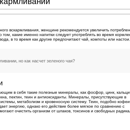
скармливании
дного вскармливания, женщине рекомендуется увеличить потребле
о том, какие именно напитки следует употреблять во время кормле
вода, в то время как другие предпочитают чай, компоты или настои
ивании, но как насчет зеленого чая?
и
ющим в себя такие полезные минералы, как фосфор, цинк, кальци
кна, пектин, теин и антиоксиданты. Минералы, присутствующие в
системы, метаболизм и кровеносную систему. Теин, подобно кофеи
ает энергию, однако его действие более мягкое по сравнению с
огают очистить организм от шлаков, токсинов и свободных радика