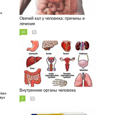
их
Овечий кал у человека: причины и
лечение
10
20.08.2023
Внутренние органы человека
твах
вух
2
26.08.2023