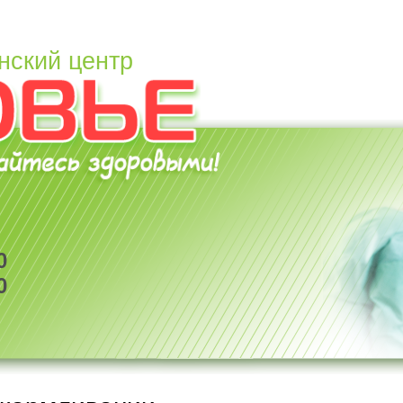
нский центр
0
0