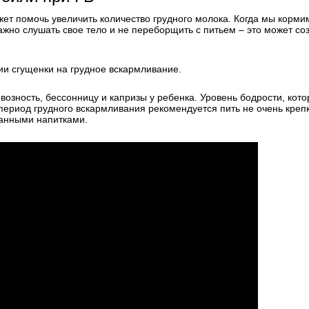
ет помочь увеличить количество грудного молока. Когда мы корми
ажно слушать свое тело и не переборщить с питьем – это может со
и сгущенки на грудное вскармливание.
возность, бессонницу и капризы у ребенка. Уровень бодрости, кот
в период грудного вскармливания рекомендуется пить не очень креп
ранными напитками.