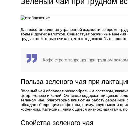
Зеленый чай при грудном в
Для восстановления утраченной жидкости во время гру
воды и других напитков. Существует различные мнения 
грудью: некоторые считают, что это должна быть просто 
Кофе строго запрещен при грудном вскармл
Польза зеленого чая при лактаци
Зеленый чай обладает разнообразным составом, включа
фтор, железо и калий. Он также содержит пищевые воло
зеленом чае, благотворно влияют на работу сердечной 
обладает бодрящим эффектом, стимулирует мозг и прид
кофеином. Катехины, являющиеся антиоксидантами, пом
Свойства зеленого чая