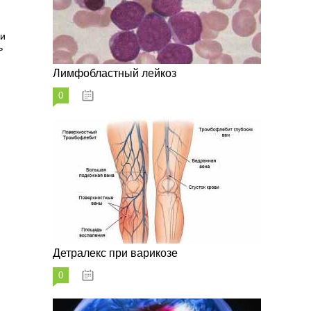
ии
ь
Лимфобластный лейкоз
0
07.10.2023
Детралекс при варикозе
0
07.10.2023