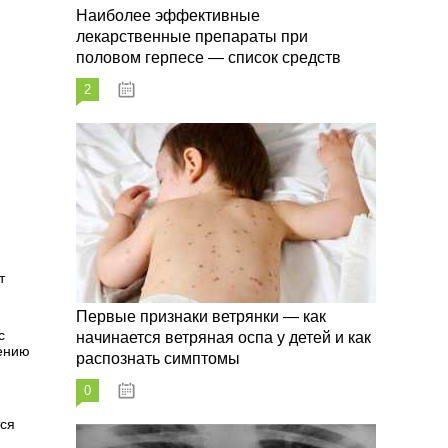
Наиболее эффективные
лекарственные препараты при
половом герпесе — список средств
2
09.03.2023
т
Первые признаки ветрянки — как
с
начинается ветряная оспа у детей и как
лению
распознать симптомы
0
09.03.2023
тся