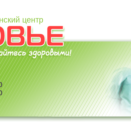
нский центр
0
0