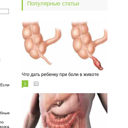
Популярные статьи
й
и
.
Что дать ребенку при боли в животе
1
29.07.2023
 Если
ебные
по
озга,