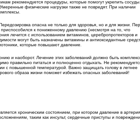
никам рекомендуется процедуры, которые помогут укрепить сосуды
 Умеренные физические нагрузки также не повредят. При наличии
омплексы.
Передозировка опасна не только для здоровья, но и для жизни. Пе
е приспособился к пониженному давлению (несмотря на то, что
ния лечится с использованием витаминов, церебропротекторов и
димости могут быть назначены витамины и антиоксидантные средст
диотоники, которые повышают давление.
тонию и наоборот. Лечение этих заболеваний должно быть комплек
димо правильно питаться и полноценно отдыхать. Не рекомендуетс
нии с повышенной температурой. Важно защищать голову в летнее
орового образа жизни поможет избежать опасных заболеваний!
вляется хроническим состоянием, при котором давление в артери
осложнениям, таким как инсульт, сердечные приступы и поврежден