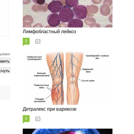
Лимфобластный лейкоз
0
07.10.2023
ьями:
авить
снуть
Детралекс при варикозе
0
07.10.2023