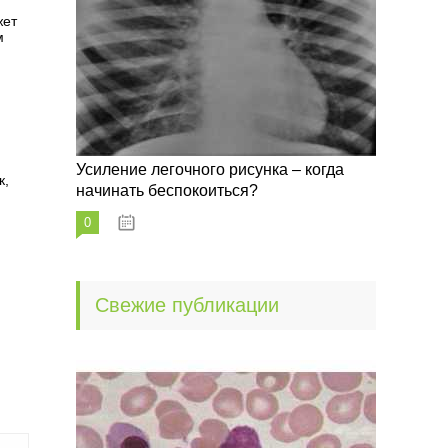
жет
м
Усиление легочного рисунка – когда
к,
начинать беспокоиться?
0
09.10.2022
Свежие публикации