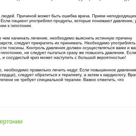
их людей. Причиной может быть ошибка врача. Прием неподходящи
 Если пациент употреблял продукты, которые понижают давление, 
ии к гипотонии.
е чем начинать лечение, необходимо выяснить истинную причину
карств, следует прекратить их принимать. Необходимо употреблять
вести токсины. Контроль давления должен осуществляться вами и в
 гипотонию, не следует пытаться сразу же повысить давление. Есл
, и сосудистый криз может наступить с большой вероятностью!
ю, необходимо правильно лечить недуг. Если повышенное давлени
ердце), следует обратиться к терапевту, а затем к кардиологу. Вра
тепени не требует специальной терапии. Важно отметить, что
пертонии