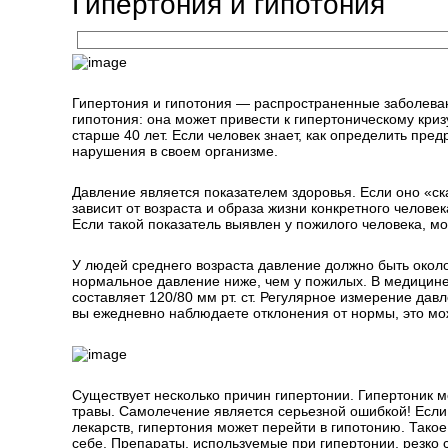
Гипертония и гипотония
Гипертония и гипотония — распространенные заболевани
гипотония: она может привести к гипертоническому кри
старше 40 лет. Если человек знает, как определить пр
нарушения в своем организме.
Давление является показателем здоровья. Если оно «с
зависит от возраста и образа жизни конкретного человек
Если такой показатель выявлен у пожилого человека, м
У людей среднего возраста давление должно быть около
нормальное давление ниже, чем у пожилых. В медицине
составляет 120/80 мм рт. ст. Регулярное измерение дав
вы ежедневно наблюдаете отклонения от нормы, это мо
Существует несколько причин гипертонии. Гипертоник 
травы. Самолечение является серьезной ошибкой! Если
лекарств, гипертония может перейти в гипотонию. Тако
себе. Препараты, используемые при гипертонии, резко 