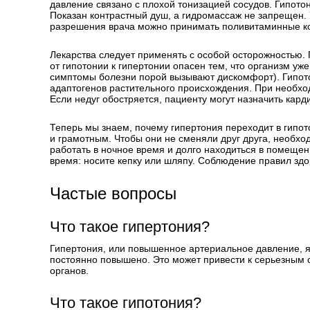
давление связано с плохой тонизацией сосудов. Гипото
Показан контрастный душ, а гидромассаж не запрещен.
разрешения врача можно принимать поливитаминные к
Лекарства следует применять с особой осторожностью. 
от гипотонии к гипертонии опасен тем, что организм уж
симптомы болезни порой вызывают дискомфорт). Гипото
адаптогенов растительного происхождения. При необхо
Если недуг обостряется, пациенту могут назначить кар
Теперь мы знаем, почему гипертония переходит в гипо
и грамотным. Чтобы они не сменяли друг друга, необхо
работать в ночное время и долго находиться в помеще
время: носите кепку или шляпу. Соблюдение правил зд
Частые вопросы
Что такое гипертония?
Гипертония, или повышенное артериальное давление, я
постоянно повышено. Это может привести к серьезным 
органов.
Что такое гипотония?