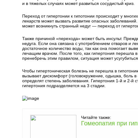
и в тяжелых случаях может развиться сосудистый криз.
Переход от гипертонии к гипотонии происходит у мног
лекарств может вызвать развитие опасных заболеваний.
может возникнуть странный недуг — переход от гипертон
Также причиной «перехода» может быть инсульт. Прежд
недуга. Если она связана с употреблением отваров и ле
достаточное количество воды, так как она помогает вы
лечащим врачом. После того, как гипертония перешла в
пренебречь этим правилом, ситуация может усугубиться
Чтобы гипертоническая болезнь не перешла в гипотони
вызывает дискомфорт (головокружение, одышка, боль в с
определят степень заболевания. Гипертония 1-й и 2-й с
гипертония подразделяется на 3 стадии.
Читайте также:
Гомеопатия при ги