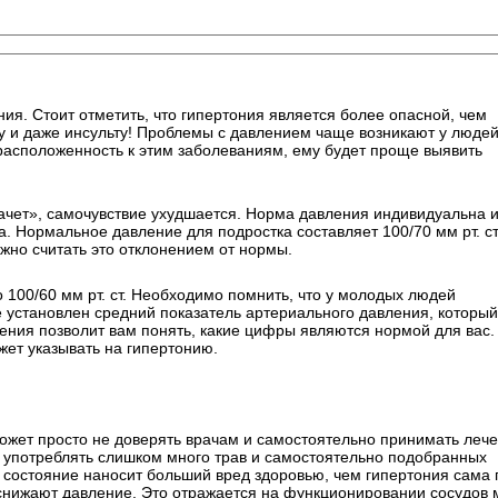
я. Стоит отметить, что гипертония является более опасной, чем
зу и даже инсульту! Проблемы с давлением чаще возникают у люде
едрасположенность к этим заболеваниям, ему будет проще выявить
качет», самочувствие ухудшается. Норма давления индивидуальна 
а. Нормальное давление для подростка составляет 100/70 мм рт. ст
ожно считать это отклонением от нормы.
 100/60 мм рт. ст. Необходимо помнить, что у молодых людей
 установлен средний показатель артериального давления, который
ления позволит вам понять, какие цифры являются нормой для вас.
жет указывать на гипертонию.
может просто не доверять врачам и самостоятельно принимать леч
 употреблять слишком много трав и самостоятельно подобранных
е состояние наносит больший вред здоровью, чем гипертония сама 
снижают давление. Это отражается на функционировании сосудов м