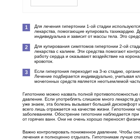
Для лечения гипертонии 1-ой стадии используютс
лекарства, помогающие купировать тахикардию. Д
индивидуальна и зависит от массы тела. Это сред
Для купирования симптомов гипертонии 2-ой стад
лекарства с калием. Эти средства помогают конт
работу сердца и оказывают воздействие на корон
кровоток.
Если гипертония переходит на 3-ю стадию, орган
Лечение подбирается индивидуально, учитывая кл
мочегонных средств является неотъемлемой част
Гипотонию можно назвать полной противоположностью 
давление. Если употреблять слишком много лекарств дл
уже знаем, эта болезнь вызывает больший дискомфорт 
всего лишь отражается на качестве жизни. Гипотоники 
заболеваниям. Обострение гипотонии наблюдается при 
от горячих ванн. Они не очень хорошо переносят физич
Важно контролировать пониженное давление. Чтобы оно
лечения и полноценно отдыхать. Гипотоникам лучше сп