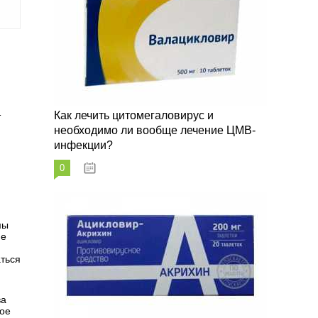
Как лечить цитомегаловирус и
т
необходимо ли вообще лечение ЦМВ-
инфекции?
0
07.03.2023
мы
ие
ться
ва
ное