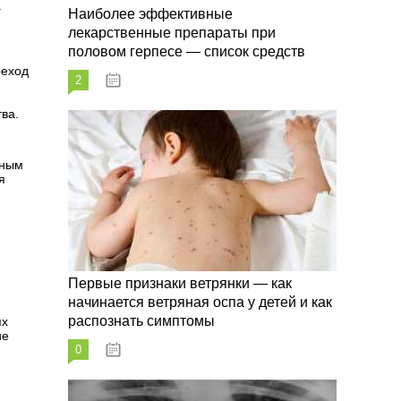
.
Наиболее эффективные
лекарственные препараты при
половом герпесе — список средств
реход
2
09.03.2023
ва.
сным
я
Первые признаки ветрянки — как
начинается ветряная оспа у детей и как
распознать симптомы
ях
ие
0
09.03.2023