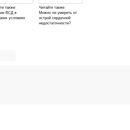
те также:
Читайте также:
ие ВСД в
Можно ли умереть от
шних условиях
острой сердечной
недостаточности?