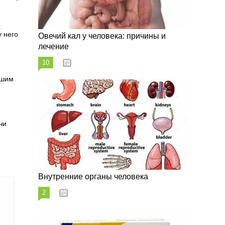
х
у него
Овечий кал у человека: причины и
лечение
10
20.08.2023
ашим
и
е
чи
Внутренние органы человека
2
26.08.2023