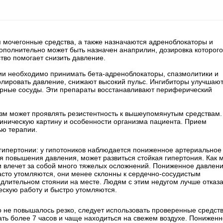
я мочегонные средства, а также назначаются адреноблокаторы и
ополнительно может быть назначен анаприлин, дозировка которого
ство помогает снизить давление.
ии необходимо принимать бета-адреноблокаторы, спазмолитики и
ролировать давление, снижают высокий пульс. Ингибиторы улучшаю
арные сосуды. Эти препараты восстанавливают периферический
изм может проявлять резистентность к вышеупомянутым средствам.
иническую картину и особенности организма пациента. Прием
ью терапии.
гипертонии: у гипотоников наблюдается пониженное артериальное
я повышения давления, может развиться стойкая гипертония. Как 
и влечет за собой много тяжелых осложнений. Пониженное давлен
часто утомляются, они менее склонны к сердечно-сосудистым
длительном стоянии на месте. Людям с этим недугом лучше отказа
ескую работу и быстро утомляются.
 не повышалось резко, следует использовать проверенные средст
ать более 7 часов и чаще находиться на свежем воздухе. Понижен