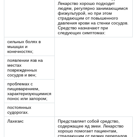
Лекарство хорошо подходит
людям, регулярно занимающимся
физкультурой, но при этом
страдающим от повышенного
давления крови на стенки сосудов.
Средство назначают при
следующих симптомах:
сильных болях в
мышцах и
конечностях;
появлении язв на
местах
поврежденных
сосудов и вен;
проблемах с
пищеварением,
характеризующимися
понос или запором;
постоянных
судорогах.
Лахезис
Представляет собой средство,
содержащее яд змеи. Лекарство
хорошо помогает пациентам,
страдающим от резких перепадов