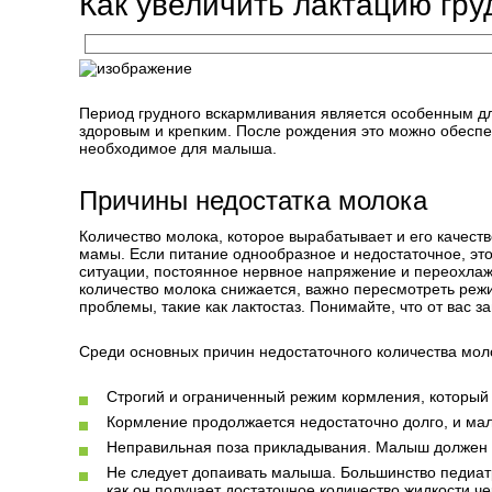
Как увеличить лактацию гру
Период грудного вскармливания является особенным д
здоровым и крепким. После рождения это можно обеспе
необходимое для малыша.
Причины недостатка молока
Количество молока, которое вырабатывает и его качест
мамы. Если питание однообразное и недостаточное, это
ситуации, постоянное нервное напряжение и переохлаж
количество молока снижается, важно пересмотреть режи
проблемы, такие как лактостаз. Понимайте, что от вас 
Среди основных причин недостаточного количества мо
Строгий и ограниченный режим кормления, который
Кормление продолжается недостаточно долго, и мал
Неправильная поза прикладывания. Малыш должен зах
Не следует допаивать малыша. Большинство педиат
как он получает достаточное количество жидкости ч