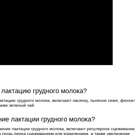
 лактацию грудного молока?
актацию грудного молока, включают овсянку, льняное семя, фенхел
акже зеленый чай.
ие лактации грудного молока?
чение лактации грудного молока, включают регулярное сцеживание
а грудь перед сцеживанием или кормлением, а также увеличение