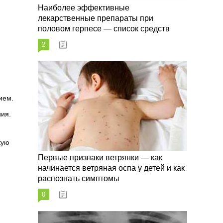
Наиболее эффективные
лекарственные препараты при
половом герпесе — список средств
2
09.03.2023
ием.
ния.
кую
Первые признаки ветрянки — как
начинается ветряная оспа у детей и как
распознать симптомы
0
09.03.2023