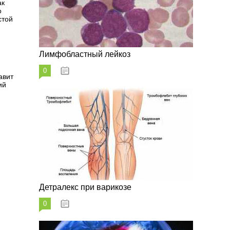
ак
о
стой
Лимфобластный лейкоз
0
07.10.2023
авит
ий
Детралекс при варикозе
0
07.10.2023