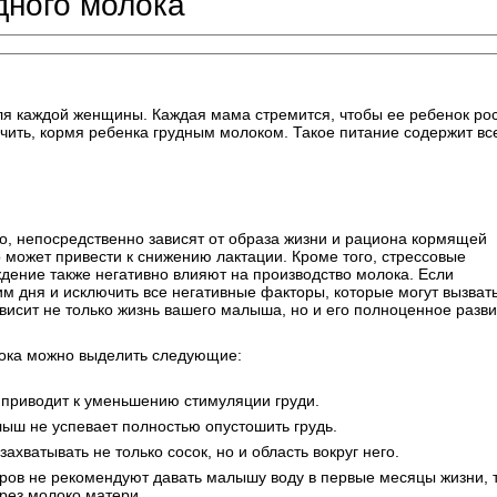
дного молока
ля каждой женщины. Каждая мама стремится, чтобы ее ребенок ро
чить, кормя ребенка грудным молоком. Такое питание содержит вс
во, непосредственно зависят от образа жизни и рациона кормящей
 может привести к снижению лактации. Кроме того, стрессовые
дение также негативно влияют на производство молока. Если
м дня и исключить все негативные факторы, которые могут вызват
зависит не только жизнь вашего малыша, но и его полноценное разви
лока можно выделить следующие:
 приводит к уменьшению стимуляции груди.
ыш не успевает полностью опустошить грудь.
ватывать не только сосок, но и область вокруг него.
ров не рекомендуют давать малышу воду в первые месяцы жизни, 
ерез молоко матери.