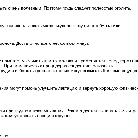
быть очень полезным. Поэтому грудь следует полностью оголить.
дуется использовать маленькую ложечку вместо бутылочки.
олока. Достаточно всего нескольких минут.
 помогает увеличить приток молока и применяется перед кормлен
 При гигиенических процедурах следует использовать
груди и избежать трещин, которые могут вызывать болевые ощуще
ения могут помочь улучшить лактацию и вернуть хорошую физичес
сти при грудном вскармливании. Рекомендуется выпивать 2-3 литра
ны присутствовать овощи и фрукты.
льно.