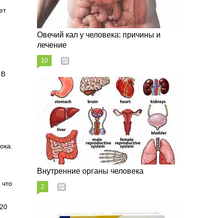
ет
Овечий кал у человека: причины и
лечение
10
20.08.2023
 В
ока.
Внутренние органы человека
 что
2
26.08.2023
120