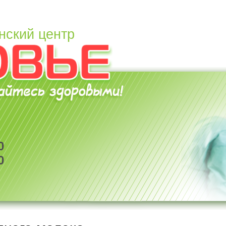
нский центр
0
0