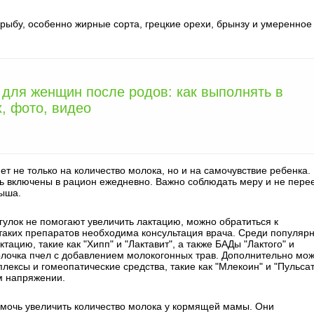
рыбу, особенно жирные сорта, грецкие орехи, брынзу и умеренное
 для женщин после родов: как выполнять в
, фото, видео
т не только на количество молока, но и на самочувствие ребенка.
 включены в рацион ежедневно. Важно соблюдать меру и не перее
лыша.
гулок не помогают увеличить лактацию, можно обратиться к
аких препаратов необходима консультация врача. Среди популяр
цию, такие как "Хипп" и "Лактавит", а также БАДы "Лактого" и
молочка пчел с добавлением молокогонных трав. Дополнительно мо
ксы и гомеопатические средства, такие как "Млекоин" и "Пульсат
м напряжении.
омочь увеличить количество молока у кормящей мамы. Они