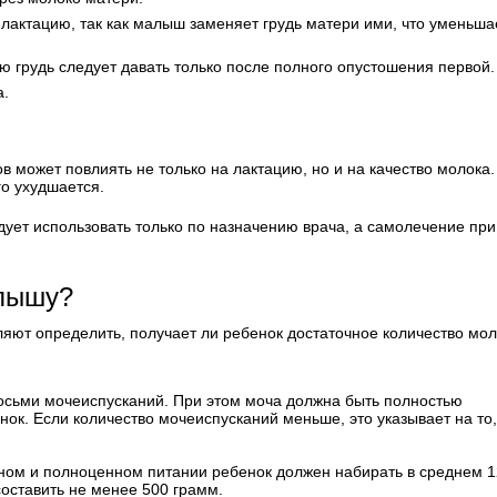
 лактацию, так как малыш заменяет грудь матери ими, что уменьша
ю грудь следует давать только после полного опустошения первой.
а.
 может повлиять не только на лактацию, но и на качество молока.
го ухудшается.
ует использовать только по назначению врача, а самолечение при
алышу?
яют определить, получает ли ребенок достаточное количество мол
восьми мочеиспусканий. При этом моча должна быть полностью
ок. Если количество мочеиспусканий меньше, это указывает на то,
ьном и полноценном питании ребенок должен набирать в среднем 
оставить не менее 500 грамм.