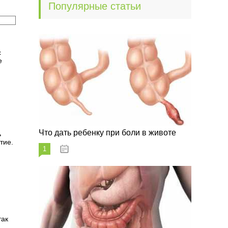
Популярные статьи
с
е
Что дать ребенку при боли в животе
ь
тие.
1
29.07.2023
так