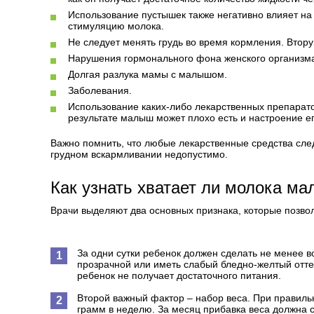
Использование пустышек также негативно влияет на
стимуляцию молока.
Не следует менять грудь во время кормления. Втору
Нарушения гормонального фона женского организм
Долгая разлука мамы с малышом.
Заболевания.
Использование каких-либо лекарственных препаратов
результате малыш может плохо есть и настроение е
Важно помнить, что любые лекарственные средства след
грудном вскармливании недопустимо.
Как узнать хватает ли молока м
Врачи выделяют два основных признака, которые позвол
За одни сутки ребенок должен сделать не менее 
прозрачной или иметь слабый бледно-желтый оттен
ребенок не получает достаточного питания.
Второй важный фактор – набор веса. При правил
грамм в неделю. За месяц прибавка веса должна с