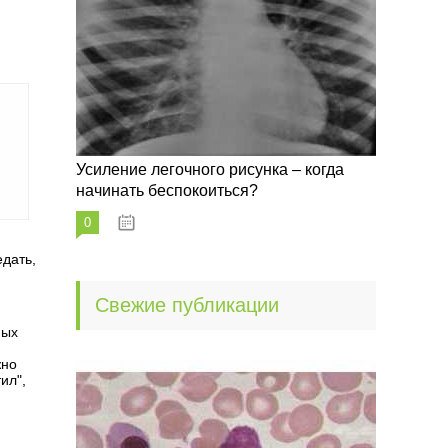
Усиление легочного рисунка – когда
начинать беспокоиться?
0
09.10.2022
дать,
Свежие публикации
ных
жно
ил",