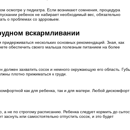
ом осмотре у педиатра. Если возникают сомнения, процедура
пускании ребенок не набирает необходимый вес, обязательно
вать о проблемах со здоровьем.
грудном вскармливании
и придерживаться нескольких основных рекомендаций. Зная, как
ожете обеспечить своего малыша полезным питанием на более
н должен захватить сосок и немного окружающую его область. Губ
лжны плотно прижиматься к груди.
комфортной как для ребенка, так и для матери. Любой дискомфорт
, а не по строгому расписанию. Ребенка следует кормить до сытос
 заснуть или самостоятельно отпустить сосок, и это будет