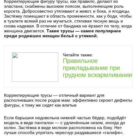
Корректирующие фигуру трусы, как правило, делают из
эластана; снабжены высоким поясом, выполняющим роль
корсета. Добросовестно утягивают и живот, и бока, и ягодицы.
Застёжку помещают в область промежности, как у боди, чтобы
в туалете всякий раз не мучиться, стягивая тесную вещь и
снова надевая. В отличие от бандажа не ёрзают по телу, когда
женщина двигается.
Такие трусы — самое популярное
среди родивших женщин бельё с утяжкой.
Читайте также:
Правильное
прикладывание при
грудном вскармливании
Корректирующие трусы — отличный вариант для
располневших после родов мам: эффективно скроют дефекты
фигуры, к тому же сидят как влитые
Если барышня недовольна нижней частью бёдер, подойдёт
модель в виде панталон — с удлинённым низом, иногда до
колен. Застёжка в виде молнии расположена на боку. Нет
лучше способа упрятать чересчур раздавшиеся «галифе».