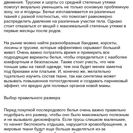
движения. Трусики и шорты со средней степенью утяжки
помогут визуально уменьшить не только основную проблемную
зону, но и ягодицы. Белье изготавливается из различных
тканей с разной плотностью, что помогает равномерно
распределить давление на различные участки тела. Однако
стоит отказаться от вещей с максимальной степенью утяжки в
первые месяцы после родов.
На рынке можно найти разнообразные бандажи, корсеты,
лосины и трусики, которые эффективно скрывают большой
живот. Очень важно потратить время и примерить все
подходящие варианты белья, чтобы определиться с наиболее
комфортным и безопасным. Также стоит учесть, что чем
тоньше швы на такой одежде, тем она будет менее заметна
под брюками или платьем. И, конечно же, желательно
тщательно изучить состав ткани, так как синтетика может
вызывать повышенное потоотделение и создавать парниковый
эффект, что вредно для половых органов новой мамы.
Выбор правильного размера
Перед покупкой послеродового белья очень важно правильно
подобрать его размер, чтобы оно было максимально полезным
и не вызывало дискомфорта. Если трусы слишком маленькие,
то начнет беспокоить отдышка, нарушится кровообращение, а
жировые ткани будут еще больше выделяться из-за