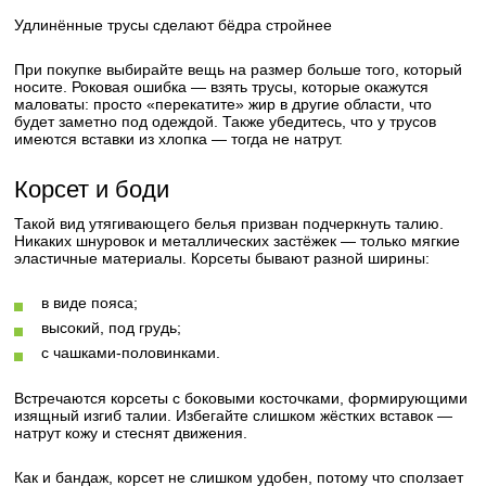
Удлинённые трусы сделают бёдра стройнее
При покупке выбирайте вещь на размер больше того, который
носите. Роковая ошибка — взять трусы, которые окажутся
маловаты: просто «перекатите» жир в другие области, что
будет заметно под одеждой. Также убедитесь, что у трусов
имеются вставки из хлопка — тогда не натрут.
Корсет и боди
Такой вид утягивающего белья призван подчеркнуть талию.
Никаких шнуровок и металлических застёжек — только мягкие
эластичные материалы. Корсеты бывают разной ширины:
в виде пояса;
высокий, под грудь;
с чашками-половинками.
Встречаются корсеты с боковыми косточками, формирующими
изящный изгиб талии. Избегайте слишком жёстких вставок —
натрут кожу и стеснят движения.
Как и бандаж, корсет не слишком удобен, потому что сползает