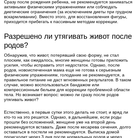
Сразу после рождения ребенка, не рекомендуется заниматься
активными физическими упражнениями или соблюдать
диетические ограничения (за исключением диеты при грудном
вскармливании). Вместо этого, для восстановления фигуры,
приходится прибегать к пассивным методам коррекции.
Разрешено ли утягивать живот после
родов?
Обнаружив, что живот, потерявший свою форму, не стал
плоским, как ожидалось, многие женщины готовы приложить
усилия, чтобы исправить этот недостаток. Однако, после
родов, новоиспеченная мама еще не готова к серьезным
физическим упражнениям, голодание не рекомендуется, а
правильное питание не даст мгновенных результатов. В таком
случае, можно воспользоваться бандажом или
компрессионным бельем для коррекции проблемной области
тела. Но возникает вопрос: можно ли сразу после родов
утягивать живот?
Естественно, в первые сутки этого делать не стоит, и вряд ли
кто-то на это решится. Однако, в дальнейшем, если роды
прошли без осложнений, женщине уже на второй день
рекомендуется вставать. Даже после кесарева сечения, долго
оставаться в постели не рекомендуется. Выписка домой
происходит через 3 дня после нормальных родов и через