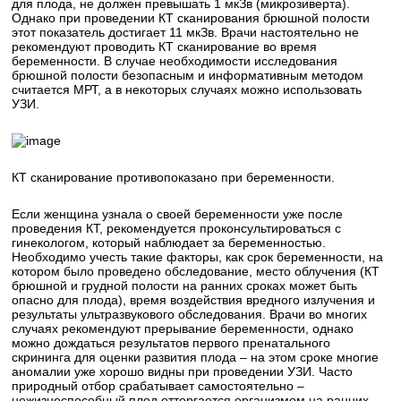
для плода, не должен превышать 1 мкЗв (микрозиверта).
Однако при проведении КТ сканирования брюшной полости
этот показатель достигает 11 мкЗв. Врачи настоятельно не
рекомендуют проводить КТ сканирование во время
беременности. В случае необходимости исследования
брюшной полости безопасным и информативным методом
считается МРТ, а в некоторых случаях можно использовать
УЗИ.
КТ сканирование противопоказано при беременности.
Если женщина узнала о своей беременности уже после
проведения КТ, рекомендуется проконсультироваться с
гинекологом, который наблюдает за беременностью.
Необходимо учесть такие факторы, как срок беременности, на
котором было проведено обследование, место облучения (КТ
брюшной и грудной полости на ранних сроках может быть
опасно для плода), время воздействия вредного излучения и
результаты ультразвукового обследования. Врачи во многих
случаях рекомендуют прерывание беременности, однако
можно дождаться результатов первого пренатального
скрининга для оценки развития плода – на этом сроке многие
аномалии уже хорошо видны при проведении УЗИ. Часто
природный отбор срабатывает самостоятельно –
нежизнеспособный плод отторгается организмом на ранних