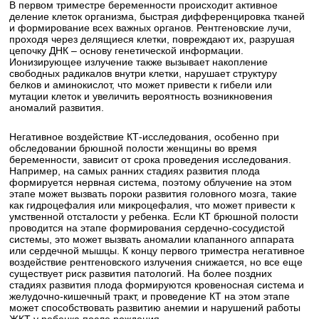
В первом триместре беременности происходит активное
деление клеток организма, быстрая дифференцировка тканей
и формирование всех важных органов. Рентгеновские лучи,
проходя через делящиеся клетки, повреждают их, разрушая
цепочку ДНК – основу генетической информации.
Ионизирующее излучение также вызывает накопление
свободных радикалов внутри клетки, нарушает структуру
белков и аминокислот, что может привести к гибели или
мутации клеток и увеличить вероятность возникновения
аномалий развития.
Негативное воздействие КТ-исследования, особенно при
обследовании брюшной полости женщины во время
беременности, зависит от срока проведения исследования.
Например, на самых ранних стадиях развития плода
формируется нервная система, поэтому облучение на этом
этапе может вызвать пороки развития головного мозга, такие
как гидроцефалия или микроцефалия, что может привести к
умственной отсталости у ребенка. Если КТ брюшной полости
проводится на этапе формирования сердечно-сосудистой
системы, это может вызвать аномалии клапанного аппарата
или сердечной мышцы. К концу первого триместра негативное
воздействие рентгеновского излучения снижается, но все еще
существует риск развития патологий. На более поздних
стадиях развития плода формируются кровеносная система и
желудочно-кишечный тракт, и проведение КТ на этом этапе
может способствовать развитию анемии и нарушений работы